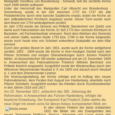
Markgräfin Dorothea von Brandenburg - Schwedt, ließ die zerstörte Kirche
nach 1680 wieder aufbauen.
Unter der Herrschaft des Markgrafen Carl Albrecht von Brandenburg -
Sonnenburg, wurde in der Zeit zwischen 1737 bis 1747 die alte
Feldsteinkirche durch eine barocke Saalkirche ersetzt, wobei die Kirche an
den mittelalterlichen Kirchturm angebaut wurde. Dieser Turm wurde nach
dem Brand von 1754 weitestgehend zerstört.
Im Jahr 1763 wurde der General von Prittwitz Standesherr von Quilitz und
damit auch Patronatsherr der Kirche. Er ließ 1770 den ruinösen Kirchturm in
Backstein, mit Fachwerkaufsatz erneuern. Nach dem Ableben des Generals
und seiner Gattin, wurden beide 1793 bzw. 1799 in der Kirche beigesetzt,
woran noch heute eine von Schinkel entworfene Grabplatte vor dem Altar
erinnert.
Durch den großen Brand im Jahr 1801, wurde auch die Kirche weitgehend
zerstört. 1802 - 1809 wurde die Kirche in ihrer heutigen Gestalt nach den
Plänen Schinkels und einigen Überarbeitungen durch Johann Friedrich
Mellin, im klassizistischen Stil wieder aufgebaut und am 10. Dezember 1809
in Anwesenheit des Patronatsherren Friedrich Wilhelm Bernhard von
Prittwitz feierlich eingeweiht. Ausgeführt wurde der Wiederaufbau durch den
Wriezener Maurermeister Neubart d. Ä. bis 1805 und danach durch Neubart
d. J. und dem Zimmermeister Lindner.
Die Innenausgestaltung der Kirche erfolgte erst im Auftrag des neuen
Patronatsherren, dem Fürsten Karl August von Hardenberg, ebenfalls nach
Plänen Schinkels. Ausgeführt wurden die Arbeiten durch Kunsthandwerker
in den Jahren 1816 und 1817.
Am 02. November 1817, anlässlich des 300. Jahrestag der
Reformation, in Anwesenheit des Fürsten Hardenberg, erfolgte die
feierliche Einweihung. Der Komponist Karl Friedrich Zelter weihte die
neue Orgel mit einem extra für diesen Anlass komponierten Werk ein.
In den oberen Feldern der Apsis entstanden
1822 die Bilder der vier Evangelisten des
neuen Testaments Matthäus, Marcus, Johannes und Lucas durch den