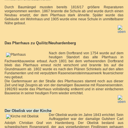
Durch Baumängel mussten bereits 1816/17 größere Reparaturen
vorgenommen werden. 1867 brannte die Schule ab und wurde durch einen
Neubau ersetzt, der dem Pfarrhaus stark ähnelte. Später wurde das
Gebäude ein Wohnhaus und 1905 wurde eine neue Schule in unmittelbarer
Nähe gebaut.
Das Pfarrhaus zu Quilitz/Neuhardenberg
Nach dem Dorfbrand von 1754 wurde auf dem
heutigen Standort das alte Pfarrhaus in
Fachwerkbauweise erbaut. Auch 1801 bei dem verheerenden Dorfbrand
blieb das Pfarrhaus erneut nicht verschont und brannte bis auf die
Grundmauern ab. 1802 wurde es nach den Plänen Schinkels auf den alten
Fundamenten und mit verputztem Raseneisensteinmauerwerk feuersicherer
neu gebaut.
Die Gartenmauer an der Straße des Pfarrhauses stammt noch aus dieser
Zeit und legt Zeugnis ab von der damaligen Bauweise mit Raseneisenstein.
1992/93 wurde das Pfarrhaus vollständig entkernt und in einer einfacheren
Bauweise in seiner heutigen Form wieder errichtet.
Der Obelisk vor der Kirche
Der Obelisk wurde im Jahre 1843 errichtet. Sein
Auftraggeber war der damalige Gutsherr Carl
Adolph Christian Graf von Hardenberg. Der Obelisk bestand aus
schwedischem Rosengranit, der aus vorgefundenen Findlingen gehauen