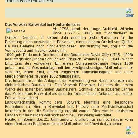
Teilen aus der Prittwitz-Ära.
Das Vorwerk Bärwinkel bei Neuhardenberg
Ab 1798 stand der junge Architekt Wilhelm
Bode (1777 - 1806) als "Conducteur" in
Quilitzer Diensten. Im selben Jahr erfolgten erste Planungen für die
Errichtung eines Vorwerkes in Bärwinkel, einem kleinen Ortsteil von Quilitz.
Da das Gelände noch nicht erschlossen und sumpfig war, zog sich die
Vermessung und Trockenlegung hin.
1800 geht Bode nach Breslau und der Baumeister David Gilly (1745 - 1808)
beauftragte den jungen Schüler Karl Friedrich Schinkel (1781 - 1841) mit der
Errichtung des Vorwerkes. Ein erstes Scheunengebäude wurde 1800
gebaut und die Gesamtanlage mit dem zweigeschossigen Molkenhaus, der
Scheune, einem Stall, einem englischen Landschaftsgarten und einer
Mergelbrennerei im Jahre 1802 fertiggestellt.
Das besondere an der Anlage ist die Verwendung von Raseneisenstein als
einheimisches Baumaterial. Das Vorwerk Bärwinkel ist eines der ersten
Werke des später berühmten Baumeisters. Schinkel hat in späteren Jahren
das Molkenhaus Bärwinkel als eine der "erheblichsten Anlagen" aus seiner
Frühzeit bezeichnet.
Landwirtschaftlich kommt dem Vorwerk ebenfalls eine besondere
Bedeutung zu. Hier in Bärwinkel ließ Prittwitz eine Milchviehwirtschaft
betreiben in der die Stallhaltung erprobt wurde. Dies war in deutschen
Landen zur damaligen Zeit noch recht neu und wenig verbreitet.
Heute, am Beginn des 21. Jahrhunderts, ist allerdings nur noch das in Form
einer römischen Basilika errichtete Molkenhaus in Bärwinkel zu sehen.