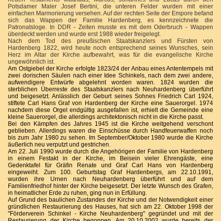
Potsdamer Maler Josef Bertini, die unteren Felder wurden mit einer
einfachen Marmorierung versehen. Auf der rechten Seite der Empore befand
sich das Wappen der Familie Hardenberg, es kennzeichnete die
Patronatsloge. In DDR - Zeiten musste es mit dem Oderbruch - Wappen
überdeckt werden und wurde erst 1988 wieder freigelegt.
Nach dem Tod des preußischen Staatskanzlers und Fürsten von
Hardenberg 1822, wird heute noch entsprechend seines Wunsches, sein
Herz im Altar der Kirche aufbewahrt, was für die evangelische Kirche
ungewöhnlich ist.
Am Ostgiebel der Kirche erfolgte 1823/24 der Anbau eines Antentempels mit
zwei dorischen Säulen nach einer Idee Schinkels, nach dem zwei andere,
aufwendigere Entwürfe abgelehnt worden waren. 1824 wurden die
sterblichen Überreste des Staatskanzlers nach Neuhardenberg überführt
und beigesetzt. Anlässlich der Geburt seines Sohnes Friedrich Carl 1924,
stiftete Carl Hans Graf von Hardenberg der Kirche eine Sauerorgel. 1974
nachdem diese Orgel endgültig ausgefallen ist, erhielt die Gemeinde eine
kleine Sauerorgel, die allerdings architektonisch nicht in die Kirche passt.
Bei den Kämpfen des Jahres 1945 ist die Kirche weitgehend verschont
geblieben. Allerdings waren die Einschüsse durch Handfeuerwaffen noch
bis zum Jahr 1980 zu sehen. Im September/Oktober 1980 wurde die Kirche
äußerlich neu verputzt und gestrichen.
Am 22. Juli 1990 wurde durch die Angehörigen der Familie von Hardenberg
in einem Festakt in der Kirche, im Beisein vieler Ehrengäste, eine
Gedenktafel für Gräfin Renate und Graf Carl Hans von Hardenberg
eingeweiht. Zum 100. Geburtstag Graf Hardenbergs, am 22.10.1991,
wurden ihre Urnen nach Neuhardenberg überführt und auf dem
Familienfriedhof hinter der Kirche beigesetzt. Der letzte Wunsch des Grafen,
in heimatlicher Erde zu ruhen, ging nun in Erfüllung.
Auf Grund des baulichen Zustandes der Kirche und der Notwendigkeit einer
gründlichen Restaurierung des Hauses, hat sich am 22. Oktober 1998 der
"Förderverein Schinkel - Kirche Neuhardenberg" gegründet und mit der
Restaurierung der Kirche begonnen. Am 20.10.2002 wurde bereits der