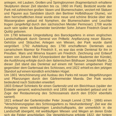
anlegen, mit Lauben, Grotten und Springbrunnen (fragmentarisch erhaltene
Skulpturen dieser Zeit standen bis ca. 1960 im Park). Bestückt wurde der
Park mit zahlreichen großen Vasen und Blumenschalen, verziert mit Statuen
und Figuren aus Sandstein (durch den Berliner Hofbildhauer Glume), vor
dem herrschaftlichen Areal wurde eine neue und schöne Brücke über den
Wassergraben gebaut mit Nymphen, die Blumenschalen und Leuchter
trugen (angefertigt durch den sächsischen Meister Permoser). 1708 wurde
auch sein später als Baumeister berühmter Sohn Johann Friedrich Grael in
Quilitz geboren.
Um 1790 teilweise Umgestaltung des Barockgartens in einen englischen
Landschaftspark durch General von Prittwitz. Anpflanzung neuer Bäume,
Gehölze und Sträucher, Anlegen von Wiesen, der Park wurde damit
vergrößert. 1792 Aufstellung des 1790 erschaffenen Denkmals aus
carrarischem Marmor für Friedrich II., es war das erste Denkmal für ihn in
Preußen. Mars und Minerva trauern um Friedrich. Zeichnung und Entwurf
waren von Johann Meil (Vizepräsident der Berliner Akademie der Künste),
die Ausführung erfolgte durch den italienischen Bildhauer Joseph Martini. Zu
dieser Zeit stand das Denkmal auf einem mit Tannen umgebenen Platz
gegenüber dem Gartensaal des Schlosses, erst 1822 erhielt es den jetzigen
Standort auf einem künstlich errichteten Hügel.
Um 1801 Verschönerung und Ausbau des Parks mit neuen Wegeführungen
und Pflanzungen durch den Gärtnermeister Maesta. Der Park wurde
bedeutend nach Südosten erweitert.
1803 Entwurf Schinkels für einen Gartensitz und ein Bleichhaus (später der
Eiskeller genannt, wahrscheinlich erst 1856 stark verändert gebaut und im
Zuge der Restaurierung des Schlossareals durch den DSGV ebenfalls
saniert).
1821 entwarf der Gartenkünstler Peter Joseph Lenné (1789 - 1866) einen
"Verschönerungsplan des Schlossgartens zu Neuhardenberg". Ziel war die
Anlegung eines weiträumigen Landschaftsparks, der unmerklich in die
Landschaft übergeht, mit weitläufigen Wiesen und Wegen an deren Ende
sich die Felder anschließen. Die Verwirklichung erfolgte 1822, der hintere