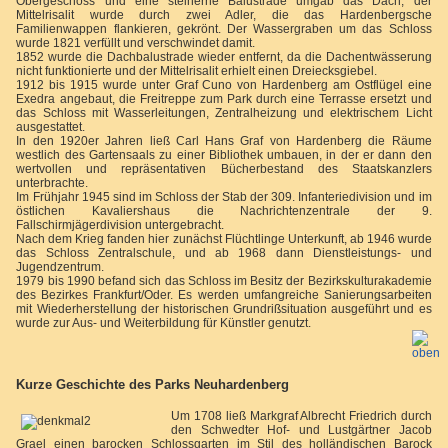
Obergeschoss und eine steinerne Balustrade umgab das Dach, der
Mittelrisalit wurde durch zwei Adler, die das Hardenbergsche
Familienwappen flankieren, gekrönt. Der Wassergraben um das Schloss
wurde 1821 verfüllt und verschwindet damit.
1852 wurde die Dachbalustrade wieder entfernt, da die Dachentwässerung
nicht funktionierte und der Mittelrisalit erhielt einen Dreiecksgiebel.
1912 bis 1915 wurde unter Graf Cuno von Hardenberg am Ostflügel eine
Exedra angebaut, die Freitreppe zum Park durch eine Terrasse ersetzt und
das Schloss mit Wasserleitungen, Zentralheizung und elektrischem Licht
ausgestattet.
In den 1920er Jahren ließ Carl Hans Graf von Hardenberg die Räume
westlich des Gartensaals zu einer Bibliothek umbauen, in der er dann den
wertvollen und repräsentativen Bücherbestand des Staatskanzlers
unterbrachte.
Im Frühjahr 1945 sind im Schloss der Stab der 309. Infanteriedivision und im
östlichen Kavaliershaus die Nachrichtenzentrale der 9.
Fallschirmjägerdivision untergebracht.
Nach dem Krieg fanden hier zunächst Flüchtlinge Unterkunft, ab 1946 wurde
das Schloss Zentralschule, und ab 1968 dann Dienstleistungs- und
Jugendzentrum.
1979 bis 1990 befand sich das Schloss im Besitz der Bezirkskulturakademie
des Bezirkes Frankfurt/Oder. Es werden umfangreiche Sanierungsarbeiten
mit Wiederherstellung der historischen Grundrißsituation ausgeführt und es
wurde zur Aus- und Weiterbildung für Künstler genutzt.
Kurze Geschichte des Parks Neuhardenberg
Um 1708 ließ Markgraf Albrecht Friedrich durch
den Schwedter Hof- und Lustgärtner Jacob
Grael einen barocken Schlossgarten im Stil des holländischen Barock