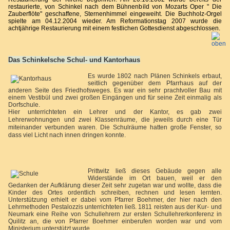
restaurierte, von Schinkel nach dem Bühnenbild von Mozarts Oper " Die
Zauberflöte" geschaffene, Sternenhimmel eingeweiht. Die Buchholz-Orgel
spielte am 04.12.2004 wieder. Am Reformationstag 2007 wurde die
achtjährige Restaurierung mit einem festlichen Gottesdienst abgeschlossen.
Das Schinkelsche Schul- und Kantorhaus
Es wurde 1802 nach Plänen Schinkels erbaut,
seitlich gegenüber dem Pfarrhaus auf der
anderen Seite des Friedhofsweges. Es war ein sehr prachtvoller Bau mit
einem Vestibül und zwei großen Eingängen und für seine Zeit einmalig als
Dorfschule.
Hier unterrichteten ein Lehrer und der Kantor, es gab zwei
Lehrerwohnungen und zwei Klassenräume, die jeweils durch eine Tür
miteinander verbunden waren. Die Schulräume hatten große Fenster, so
dass viel Licht nach innen dringen konnte.
Prittwitz ließ dieses Gebäude gegen alle
Widerstände im Ort bauen, weil er den
Gedanken der Aufklärung dieser Zeit sehr zugetan war und wollte, dass die
Kinder des Ortes ordentlich schreiben, rechnen und lesen lernten.
Unterstützung erhielt er dabei vom Pfarrer Boehmer, der hier nach den
Lehrmethoden Pestalozzis unterrichteten ließ. 1811 reisten aus der Kur- und
Neumark eine Reihe von Schullehrern zur ersten Schullehrerkonferenz in
Quilitz an, die von Pfarrer Boehmer einberufen worden war und vom
Ministerium unterstützt wurde.