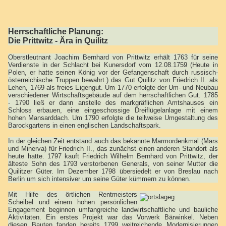
Herrschaftliche Planung:
Die Prittwitz - Ära in Quilitz
Oberstleutnant Joachim Bernhard von Prittwitz erhält 1763 für seine
Verdienste in der Schlacht bei Kunersdorf vom 12.08.1759 (Heute in
Polen, er hatte seinen König vor der Gefangenschaft durch russisch-
österreichische Truppen bewahrt.) das Gut Quilitz von Friedrich II. als
Lehen, 1769 als freies Eigengut. Um 1770 erfolgte der Um- und Neubau
verschiedener Wirtschaftsgebäude auf dem herrschaftlichen Gut. 1785
- 1790 ließ er dann anstelle des markgräflichen Amtshauses ein
Schloss erbauen, eine eingeschossige Dreiflügelanlage mit einem
hohen Mansarddach. Um 1790 erfolgte die teilweise Umgestaltung des
Barockgartens in einen englischen Landschaftspark.
In der gleichen Zeit entstand auch das bekannte Marmordenkmal (Mars
und Minerva) für Friedrich II., das zunächst einen anderen Standort als
heute hatte. 1797 kauft Friedrich Wilhelm Bernhard von Prittwitz, der
älteste Sohn des 1793 verstorbenen Generals, von seiner Mutter die
Quilitzer Güter. Im Dezember 1798 übersiedelt er von Breslau nach
Berlin um sich intensiver um seine Güter kümmern zu können.
Mit Hilfe des örtlichen Rentmeisters
Scheibel und einem hohen persönlichen
Engagement beginnen umfangreiche landwirtschaftliche und bauliche
Aktivitäten. Ein erstes Projekt war das Vorwerk Bärwinkel. Neben
diesen Bauten fanden bereits 1799 weitreichende Modernisierungen