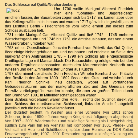
Das Schlossareal Quilitz/Neuhardenberg
Um 1700 wollte Markgraf Albrecht Friedrich
hier eine "Sommer- und Jagdresidenz"
errichten lassen, die Bauarbeiten zogen sich bis 1717 hin, kamen aber über
das Kellergewölbe nicht hinaus und wurden 1717 gänzlich eingestellt, als er
das Lusthaus Berlin - Friedrichsfelde vom König erhielt und dieses zum
Schloss ausbauen ließ.
1731 erbte Markgraf Carl Albrecht Quilitz und ließ 1742 - 1745 mehrere
Wirtschaftsgebäude und 1746 bis 1751 ein Amtshaus bauen, das von einem
Wassergraben umgeben war.
1763 erhielt Oberstleutnant Joachim Bernhard von Prittwitz das Gut Quilitz,
lässt einige Nebengebäude um- und neubauen und errichtete an Stelle des
markgräflichen Amtshauses 1785 - 1790 ein Schloss als eingeschossige
Dreiflügelanlage mit Mansarddach. Die Bauausführung erfolgte, wie bei den
anderen Repräsentationsbauten, durch den Maurermeister Neubarth aus
Wriezen und den Zimmermeister Lindner aus Küstrin
1797 übernimmt der älteste Sohn Friedrich Wilhelm Bernhard von Prittwitz
den Besitz. In den Jahren 1800 - 1802 lässt er den Guts- und Amtshof durch
Karl Friedrich Schinkel neu gestalten, wobei auf vorhandene
Gebäudestrukturen aus der markgräflichen Zeit und des Generals von
Prittwitz zurückgegriffen werden konnte, die aber zu großen Teilen durch
den Brand von 1801 in Mitleidenschaft gezogen waren.
Dem Schloss vorgelagert waren drei Höfe, rechts der Gutshof, direkt vor
dem Schloss der repräsentative Schlosshof, links der Amtshof, abgeteilt
jeweils durch die beiden Kavaliershäuser.
Der
Gutshof
besteht im Westen aus einer Scheune (vor 1801 schon
Scheune, in den 1950er Jahren wegen Kriegsbeschädigungen abgerissen)
Von 1997 – 2001 Wiederaufbau und zukünftige Nutzung als Hotelgebäude),
südlich zum Park hin ein Viehstall mit Kornboden (vor 1801 Pferde- und
Viehstall mit Heu- und Schüttboden, später dann Remise, zu DDR-Zeiten
Feuerwehrgebäude, 1997 - 2001 Restaurierung und zukünftige Nutzung als