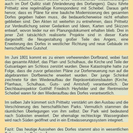
auch im Dorf Quilitz statt (Veränderung des Dorfangers). Dazu führte
Prittwitz eine regelmäßige Korrespondenz mit Scheibel. Daraus geht
hervor, dass es Pläne für eine bauliche Modernisierung des gesamten
Dorfes gegeben haben muss, die bedauerlicherweise nicht erhalten
geblieben sind. Den Akten ist weiterhin zu entnehmen, dass Prittwitz
zur Verdeutlichung seiner Gedanken und Ideen, Karten und Skizzen
entwarf, wovon leider nur ein Planungsdokument erhalten blieb. Drei in
jener Zeit tatsächlich realisierte Projekte sind in dieser Karte
dargestellt: die Neugestaltung großer Teile des Angers, eine
Erweiterung des Dorfes in westlicher Richtung und neue Gebäude im
herrschaftlichen Gutshof.
Im Juni 1801 kommt es zu einem verheerenden Dorfbrand, wobei fast
das gesamte Altdorf, das Pfarr- und Schulhaus, die Kirche und Teile der
Gutsanlagen am Schloss zerstört wurden. Diese Katastrophe hatte zur
Folge, dass die zuvor gefassten Pläne zur Dorferneuerung nun auf die
abgebrannten Dorfbereiche erweitert wurden. Der junge Schinkel
zeichnete für den Wiederaufbau der Repräsentationsbauten (Kirche,
Pfarrhaus, Schulhaus, Guts- und Amtshof) verantwortlich. Der
Deichbauinspektor Gotthilf Friedrich Heyfelder und der Rentmeister
Scheibel waren für den Wiederaufbau des Dorfes verantwortlich.
Im selben Jahr kümmert sich Prittwitz verstärkt um den Ausbau und die
Verschönerung des herrschaftlichen Parks. Vermutlich stammen die
räumlichen Überlegungen von ihm selbst. Der Park wird bedeutend
nach Südosten erweitert. Der ehemalige rechteckige Wassergraben
wird nach Süden geöffnet und in ein Entwässerungssystem integriert.
Fazit: Das heutige Aussehen des Dorfes stammt also in wesentlichen