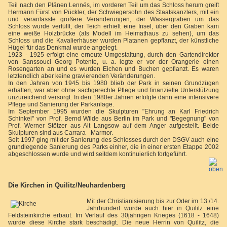
Teil nach den Plänen Lennés, im vorderen Teil um das Schloss herum greift
Hermann Fürst von Pückler, der Schwiegersohn des Staatskanzlers, mit ein
und veranlasste größere Veränderungen, der Wassergraben um das
Schloss wurde verfüllt, der Teich erhielt eine Insel, über den Graben kam
eine weiße Holzbrücke (als Modell im Heimathaus zu sehen), um das
Schloss und die Kavalierhäuser wurden Platanen gepflanzt, der künstliche
Hügel für das Denkmal wurde angelegt.
1923 - 1925 erfolgt eine erneute Umgestaltung, durch den Gartendirektor
von Sanssouci Georg Potente, u. a. legte er vor der Orangerie einen
Rosengarten an und es wurden Eichen und Buchen gepflanzt. Es waren
letztendlich aber keine gravierenden Veränderungen.
In den Jahren von 1945 bis 1980 blieb der Park in seinen Grundzügen
erhalten, war aber ohne sachgerechte Pflege und finanzielle Unterstützung
unzureichend versorgt. In den 1980er Jahren erfolgte dann eine intensivere
Pflege und Sanierung der Parkanlage.
Im September 1995 wurden die Skulpturen "Ehrung an Karl Friedrich
Schinkel" von Prof. Bernd Wilde aus Berlin im Park und "Begegnung" von
Prof. Werner Stötzer aus Alt Langsow auf dem Anger aufgestellt. Beide
Skulpturen sind aus Carrara - Marmor.
Seit 1997 ging mit der Sanierung des Schlosses durch den DSGV auch eine
grundlegende Sanierung des Parks einher, die in einer ersten Etappe 2002
abgeschlossen wurde und wird seitdem kontinuierlich fortgeführt.
Die Kirchen in Quilitz/Neuhardenberg
Mit der Christianisierung bis zur Oder im 13./14.
Jahrhundert wurde auch hier in Quilitz eine
Feldsteinkirche erbaut. Im Verlauf des 30jährigen Krieges (1618 - 1648)
wurde diese Kirche stark beschädigt. Die neue Herrin von Quilitz, die