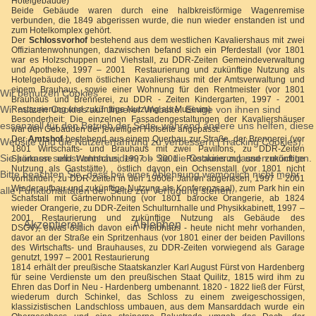
Hotelgebäude)
Beide Gebäude waren durch eine halbkreisförmige Wagenremise
verbunden, die 1849 abgerissen wurde, die nun wieder enstanden ist und
zum Hotelkomplex gehört.
Der
Schlossvorhof
bestehend aus dem westlichen Kavaliershaus mit zwei
Offiziantenwohnungen, dazwischen befand sich ein Pferdestall (vor 1801
war es Holzschuppen und Viehstall, zu DDR-Zeiten Gemeindeverwaltung
und Apotheke, 1997 – 2001 Restaurierung und zukünftige Nutzung als
Hotelgebäude), dem östlichen Kavaliershaus mit der Amtsverwaltung und
einem Brauhaus, sowie einer Wohnung für den Rentmeister (vor 1801
Wir benutzen Cookies
Brauhaus und Brennerei, zu DDR - Zeiten Kindergarten, 1997 - 2001
Wir nutzen Cookies auf unserer Website. Einige von ihnen sind
Restaurierung und zukünftige Nutzung als Museum)
Besonderheit: Die einzelnen Fassadengestaltungen der Kavaliershäuser
essenziell für den Betrieb der Seite, während andere uns helfen, diese
war den Gebäuden der jeweiligen Hofseite angepasst.
Der
Amtshof
bestehend aus einem Querbau zur Straße, der Brennerei (vor
Website und die Nutzererfahrung zu verbessern (Tracking Cookies).
1801 Wirtschafts- und Brauhaus mit zwei Pavillons, zu DDR-Zeiten
Sie können selbst entscheiden, ob Sie die Cookies zulassen möchten.
Sparkasse und Wohnhaus, 1997 – 2001 Restaurierung und zukünftige
Nutzung als Gaststätte), östlich davon ein Ochsenstall (vor 1801 nicht
Bitte beachten Sie, dass bei einer Ablehnung womöglich nicht mehr
vorhanden, zu DDR-Zeiten in den 1960er Jahren abgerissen, 1997 – 2001
Wiederaufbau und zukünftige Nutzung als Konferenzsaal), zum Park hin ein
alle Funktionalitäten der Seite zur Verfügung stehen.
Schafstall mit Gärtnerwohnung (vor 1801 barocke Orangerie, ab 1824
wieder Orangerie, zu DDR-Zeiten Schulturnhalle und Physikkabinett, 1997 –
2001 Restaurierung und zukünftige Nutzung als Gebäude des
Akzeptieren
Ablehnen
DSGV), etwas östlich davon ein Treibhaus - heute nicht mehr vorhanden,
davor an der Straße ein Spritzenhaus (vor 1801 einer der beiden Pavillons
des Wirtschafts- und Brauhauses, zu DDR-Zeiten vorwiegend als Garage
genutzt, 1997 – 2001 Restaurierung
1814 erhält der preußische Staatskanzler Karl August Fürst von Hardenberg
für seine Verdienste um den preußischen Staat Quilitz, 1815 wird ihm zu
Ehren das Dorf in Neu - Hardenberg umbenannt. 1820 - 1822 ließ der Fürst,
wiederum durch Schinkel, das Schloss zu einem zweigeschossigen,
klassizistischen Landschloss umbauen, aus dem Mansarddach wurde ein