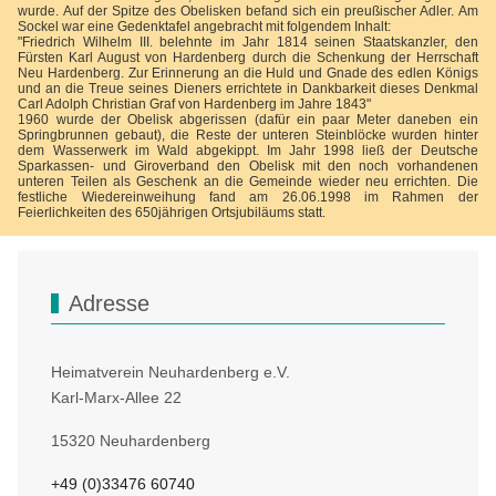
wurde. Auf der Spitze des Obelisken befand sich ein preußischer Adler. Am
Sockel war eine Gedenktafel angebracht mit folgendem Inhalt:
"Friedrich Wilhelm III. belehnte im Jahr 1814 seinen Staatskanzler, den
Fürsten Karl August von Hardenberg durch die Schenkung der Herrschaft
Neu Hardenberg. Zur Erinnerung an die Huld und Gnade des edlen Königs
und an die Treue seines Dieners errichtete in Dankbarkeit dieses Denkmal
Carl Adolph Christian Graf von Hardenberg im Jahre 1843"
1960 wurde der Obelisk abgerissen (dafür ein paar Meter daneben ein
Springbrunnen gebaut), die Reste der unteren Steinblöcke wurden hinter
dem Wasserwerk im Wald abgekippt. Im Jahr 1998 ließ der Deutsche
Sparkassen- und Giroverband den Obelisk mit den noch vorhandenen
unteren Teilen als Geschenk an die Gemeinde wieder neu errichten. Die
festliche Wiedereinweihung fand am 26.06.1998 im Rahmen der
Feierlichkeiten des 650jährigen Ortsjubiläums statt.
Adresse
Heimatverein Neuhardenberg e.V.
Karl-Marx-Allee 22
15320 Neuhardenberg
+49 (0)33476 60740