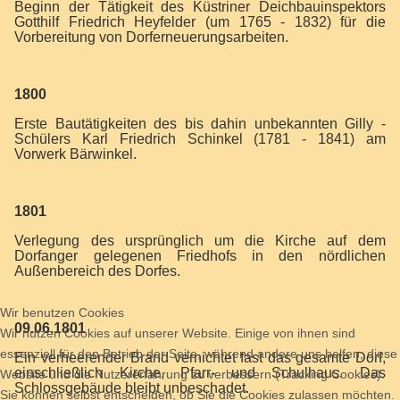
Beginn der Tätigkeit des Küstriner Deichbauinspektors
Gotthilf Friedrich Heyfelder (um 1765 - 1832) für die
Vorbereitung von Dorferneuerungsarbeiten.
1800
Erste Bautätigkeiten des bis dahin unbekannten Gilly -
Schülers Karl Friedrich Schinkel (1781 - 1841) am
Vorwerk Bärwinkel.
1801
Verlegung des ursprünglich um die Kirche auf dem
Dorfanger gelegenen Friedhofs in den nördlichen
Außenbereich des Dorfes.
Wir benutzen Cookies
09.06.1801
Wir nutzen Cookies auf unserer Website. Einige von ihnen sind
essenziell für den Betrieb der Seite, während andere uns helfen, diese
Ein verheerender Brand vernichtet fast das gesamte Dorf,
einschließlich Kirche, Pfarr- und Schulhaus. Das
Website und die Nutzererfahrung zu verbessern (Tracking Cookies).
Schlossgebäude bleibt unbeschadet.
Sie können selbst entscheiden, ob Sie die Cookies zulassen möchten.