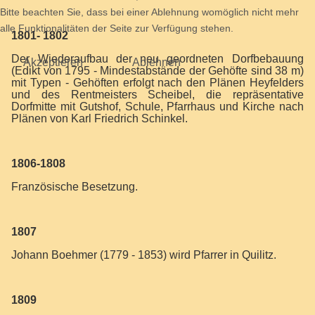
Bitte beachten Sie, dass bei einer Ablehnung womöglich nicht mehr
alle Funktionalitäten der Seite zur Verfügung stehen.
1801- 1802
Der Wiederaufbau der neu geordneten Dorfbebauung
Akzeptieren
Ablehnen
(Edikt von 1795 - Mindestabstände der Gehöfte sind 38 m)
mit Typen - Gehöften erfolgt nach den Plänen Heyfelders
und des Rentmeisters Scheibel, die repräsentative
Dorfmitte mit Gutshof, Schule, Pfarrhaus und Kirche nach
Plänen von Karl Friedrich Schinkel.
1806-1808
Französische Besetzung.
1807
Johann Boehmer (1779 - 1853) wird Pfarrer in Quilitz.
1809