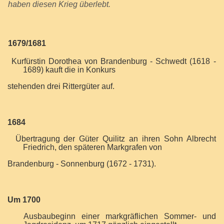
haben diesen Krieg überlebt.
1679/1681
Kurfürstin Dorothea von Brandenburg - Schwedt (1618 -
1689) kauft die in Konkurs
stehenden drei Rittergüter auf.
1684
Übertragung der Güter Quilitz an ihren Sohn Albrecht
Friedrich, den späteren Markgrafen von
Brandenburg - Sonnenburg (1672 - 1731).
Um 1700
Ausbaubeginn einer markgräflichen Sommer- und