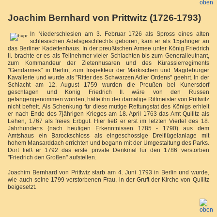
Joachim Bernhard von Prittwitz (1726-1793)
In Niederschlesien am 3. Februar 1726 als Spross eines alten
schlesischen Adelsgeschlechts geboren, kam er als 15jähriger an
das Berliner Kadettenhaus. In der preußischen Armee unter König Friedrich
II. brachte er es als Teilnehmer vieler Schlachten bis zum Generalleutnant,
zum Kommandeur der Zietenhusaren und des Kürassierregiments
"Gendarmes" in Berlin, zum Inspekteur der Märkischen und Magdeburger
Kavallerie und wurde als "Ritter des Schwarzen Adler Ordens" geehrt.
In der
Schlacht am 12. August 1759 wurden die Preußen bei Kunersdorf
geschlagen und König Friedrich II. wäre von den Russen
gefangengenommen worden, hätte ihn der damalige Rittmeister von Prittwitz
nicht befreit.
Als Schenkung für diese mutige Rettungstat des Königs erhielt
er nach Ende des 7jährigen Krieges am 18. April 1763 das Amt Quilitz als
Lehen, 1767 als freies Erbgut. Hier ließ er erst im letzten Viertel des 18.
Jahrhunderts (nach heutigen Erkenntnissen 1785 - 1790) aus dem
Amtshaus ein Barockschloss als eingeschossige Dreiflügelanlage mit
hohem Mansarddach errichten und begann mit der Umgestaltung des Parks.
Dort ließ er 1792 das erste private Denkmal für den 1786 verstorben
"Friedrich den Großen" aufstellen.
Joachim Bernhard von Prittwiz starb am 4. Juni 1793 in Berlin und wurde,
wie auch seine 1799 verstorbenen Frau, in der Gruft der Kirche von Quilitz
beigesetzt.