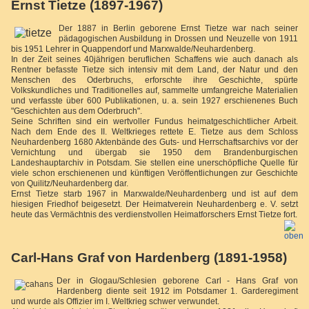
Ernst Tietze (1897-1967)
Der 1887 in Berlin geborene Ernst Tietze war nach seiner
pädagogischen Ausbildung in Drossen und Neuzelle von 1911
bis 1951 Lehrer in Quappendorf und Marxwalde/Neuhardenberg.
In der Zeit seines 40jährigen beruflichen Schaffens wie auch danach als
Rentner befasste Tietze sich intensiv mit dem Land, der Natur und den
Menschen des Oderbruchs, erforschte ihre Geschichte, spürte
Volkskundliches und Traditionelles auf, sammelte umfangreiche Materialien
und verfasste über 600 Publikationen, u. a. sein 1927 erschienenes Buch
"Geschichten aus dem Oderbruch".
Seine Schriften sind ein wertvoller Fundus heimatgeschichtlicher Arbeit.
Nach dem Ende des II. Weltkrieges rettete E. Tietze aus dem Schloss
Neuhardenberg 1680 Aktenbände des Guts- und Herrschaftsarchivs vor der
Vernichtung und übergab sie 1950 dem Brandenburgischen
Landeshauptarchiv in Potsdam. Sie stellen eine unerschöpfliche Quelle für
viele schon erschienenen und künftigen Veröffentlichungen zur Geschichte
von Quilitz/Neuhardenberg dar.
Ernst Tietze starb 1967 in Marxwalde/Neuhardenberg und ist auf dem
hiesigen Friedhof beigesetzt. Der Heimatverein Neuhardenberg e. V. setzt
heute das Vermächtnis des verdienstvollen Heimatforschers Ernst Tietze fort.
Carl-Hans Graf von Hardenberg (1891-1958)
Der in Glogau/Schlesien geborene Carl - Hans Graf von
Hardenberg diente seit 1912 im Potsdamer 1. Garderegiment
und wurde als Offizier im I. Weltkrieg schwer verwundet.