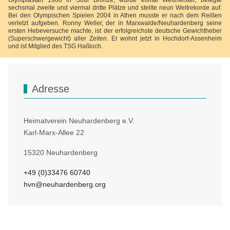
Olympiastart 1988 in Soul Bronze, wurde elfmal Weltmeister, belegte
sechsmal zweite und viermal dritte Plätze und stellte neun Weltrekorde auf.
Bei den Olympischen Spielen 2004 in Athen musste er nach dem Reißen
verletzt aufgeben. Ronny Weller, der in Marxwalde/Neuhardenberg seine
ersten Hebeversuche machte, ist der erfolgreichste deutsche Gewichtheber
(Superschwergewicht) aller Zeiten. Er wohnt jetzt in Hochdorf-Assenheim
und ist Mitglied des TSG Haßloch.
Adresse
Heimatverein Neuhardenberg e.V.
Karl-Marx-Allee 22
15320 Neuhardenberg
+49 (0)33476 60740
hvn@neuhardenberg.org