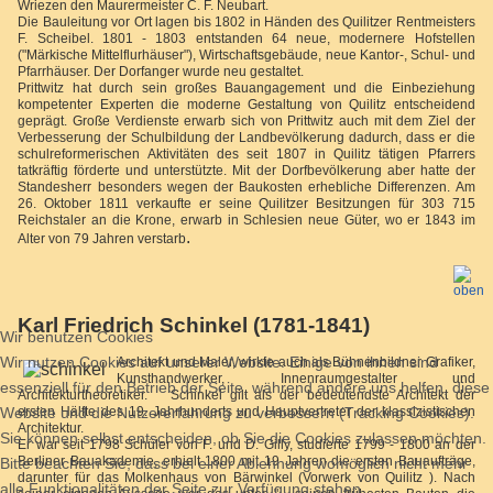
Wriezen den Maurermeister C. F. Neubart.
Die Bauleitung vor Ort lagen bis 1802 in Händen des Quilitzer Rentmeisters
F. Scheibel. 1801 - 1803 entstanden 64 neue, modernere Hofstellen
("Märkische Mittelflurhäuser"), Wirtschaftsgebäude, neue Kantor-, Schul- und
Pfarrhäuser. Der Dorfanger wurde neu gestaltet.
Prittwitz hat durch sein großes Bauangagement und die Einbeziehung
kompetenter Experten die moderne Gestaltung von Quilitz entscheidend
geprägt. Große Verdienste erwarb sich von Prittwitz auch mit dem Ziel der
Verbesserung der Schulbildung der Landbevölkerung dadurch, dass er die
schulreformerischen Aktivitäten des seit 1807 in Quilitz tätigen Pfarrers
tatkräftig förderte und unterstützte. Mit der Dorfbevölkerung aber hatte der
Standesherr besonders wegen der Baukosten erhebliche Differenzen. Am
26. Oktober 1811 verkaufte er seine Quilitzer Besitzungen für 303 715
Reichstaler an die Krone, erwarb in Schlesien neue Güter, wo er 1843 im
.
Alter von 79 Jahren verstarb
Karl Friedrich Schinkel (1781-1841)
Wir benutzen Cookies
Wir nutzen Cookies auf unserer Website. Einige von ihnen sind
Architekt und Maler, wirkte auch als Bühnenbildner Grafiker,
Kunsthandwerker, Innenraumgestalter und
essenziell für den Betrieb der Seite, während andere uns helfen, diese
Architekturtheoretiker. Schinkel gilt als der bedeutendste Architekt der
Website und die Nutzererfahrung zu verbessern (Tracking Cookies).
ersten Hälfte des 19. Jahrhunderts und Hauptvertreter der klassizistischen
Architektur.
Sie können selbst entscheiden, ob Sie die Cookies zulassen möchten.
Er war seit 1798 Schüler von F. und D. Gilly, studierte 1799 - 1800 an der
Berliner Bauakademie, erhielt 1800 mit 19 Jahren die ersten Bauaufträge,
Bitte beachten Sie, dass bei einer Ablehnung womöglich nicht mehr
darunter für das Molkenhaus von Bärwinkel (Vorwerk von Quilitz ). Nach
alle Funktionalitäten der Seite zur Verfügung stehen.