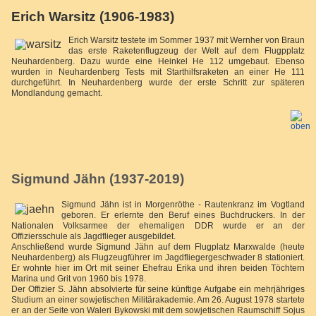
Erich Warsitz (1906-1983)
Erich Warsitz testete im Sommer 1937 mit Wernher von Braun
das erste Raketenflugzeug der Welt auf dem Flugpplatz
Neuhardenberg. Dazu wurde eine Heinkel He 112 umgebaut. Ebenso
wurden in Neuhardenberg Tests mit Starthilfsraketen an einer He 111
durchgeführt. In Neuhardenberg wurde der erste Schritt zur späteren
Mondlandung gemacht.
Sigmund Jähn (1937-2019)
Sigmund Jähn ist in Morgenröthe - Rautenkranz im Vogtland
geboren. Er erlernte den Beruf eines Buchdruckers. In der
Nationalen Volksarmee der ehemaligen DDR wurde er an der
Offiziersschule als Jagdflieger ausgebildet.
Anschließend wurde Sigmund Jähn auf dem Flugplatz Marxwalde (heute
Neuhardenberg) als Flugzeugführer im Jagdfliegergeschwader 8 stationiert.
Er wohnte hier im Ort mit seiner Ehefrau Erika und ihren beiden Töchtern
Marina und Grit von 1960 bis 1978.
Der Offizier S. Jähn absolvierte für seine künftige Aufgabe ein mehrjähriges
Studium an einer sowjetischen Militärakademie. Am 26. August 1978 startete
er an der Seite von Waleri Bykowski mit dem sowjetischen Raumschiff Sojus