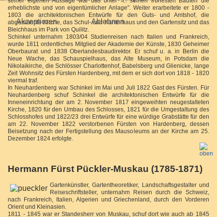
seiner eigenen Aussage war das unter "... seinen frühesten Bauten die
erheblichste und von eigentümlicher Anlage". Weiter erarbeitete er 1800 -
1803 die architektonischen Entwürfe für den Guts- und Amtshof, die
Akzeptieren
Ablehnen
abgebrannte Kirche, das Schul- und Kantorhaus und den Gartensitz und das
Bleichhaus im Park von Quilitz.
Schinkel unternahm 1803/04 Studienreisen nach Italien und Frankreich,
wurde 1811 ordentliches Mitglied der Akademie der Künste, 1830 Geheimer
Oberbaurat und 1838 Oberlandesbaudirektor. Er schuf u. a. in Berlin die
Neue Wache, das Schauspielhaus, das Alte Museum, in Potsdam die
Nikolaikirche, die Schlösser Charlottenhof, Babelsberg und Glienicke, lange
Zeit Wohnsitz des Fürsten Hardenberg, mit dem er sich dort von 1818 - 1820
viermal traf.
In Neuhardenberg war Schinkel im Mai und Juli 1822 Gast des Fürsten. Für
Neuhardenberg schuf Schinkel die architektonischen Entwürfe für die
Inneneinrichtung der am 2. November 1817 eingeweihten neugestalteten
Kirche, 1820 für den Umbau des Schlosses, 1821 für die Umgestaltung des
Schlosshofes und 1822/23 drei Entwürfe für eine würdige Grabstätte für den
am 22. November 1822 verstorbenen Fürsten von Hardenberg, dessen
Beisetzung nach der Fertigstellung des Mausoleums an der Kirche am 25.
Dezember 1824 erfolgte.
Hermann Fürst Pückler-Muskau (1785-1871)
Gartenkünstler, Gartentheoretiker, Landschaftsgestalter und
Reiseschriftsteller, unternahm Reisen durch die Schweiz,
nach Frankreich, Italien, Algerien und Griechenland, durch den Vorderen
Orient und Kleinasien.
1811 - 1845 war er Standesherr von Muskau, schuf dort wie auch ab 1845