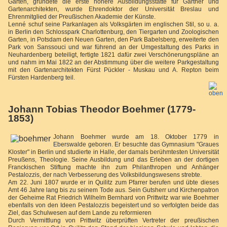
Gärten, gründete die erste höhere Ausbildungsstätte für Gärtner und
Gartenarchitekten, wurde Ehrendoktor der Universität Breslau und
Ehrenmitglied der Preußischen Akademie der Künste.
Lenné schuf seine Parkanlagen als Volksgärten im englischen Stil, so u. a.
in Berlin den Schlosspark Charlottenburg, den Tiergarten und Zoologischen
Garten, in Potsdam den Neuen Garten, den Park Babelsberg, erweiterte den
Park von Sanssouci und war führend an der Umgestaltung des Parks in
Neuhardenberg beteiligt, fertigte 1821 dafür zwei Verschönerungspläne an
und nahm im Mai 1822 an der Abstimmung über die weitere Parkgestaltung
mit den Gartenarchitekten Fürst Pückler - Muskau und A. Repton beim
Fürsten Hardenberg teil.
Johann Tobias Theodor Boehmer (1779-
1853)
Johann Boehmer wurde am 18. Oktober 1779 in
Eberswalde geboren. Er besuchte das Gymnasium "Graues
Kloster" in Berlin und studierte in Halle, der damals berühmtesten Universität
Preußens, Theologie. Seine Ausbildung und das Erleben an der dortigen
Franckischen Stiftung machte ihn zum Philanthropen und Anhänger
Pestalozzis, der nach Verbesserung des Volksbildungswesens strebte.
Am 22. Juni 1807 wurde er in Quilitz zum Pfarrer berufen und übte dieses
Amt 46 Jahre lang bis zu seinem Tode aus. Sein Gutsherr und Kirchenpatron
der Geheime Rat Friedrich Wilhelm Bernhard von Prittwitz war wie Boehmer
ebenfalls von den Ideen Pestalozzis begeistert und so verfolgten beide das
Ziel, das Schulwesen auf dem Lande zu reformieren
Durch Vermittlung von Prittwitz überprüften Vertreter der preußischen