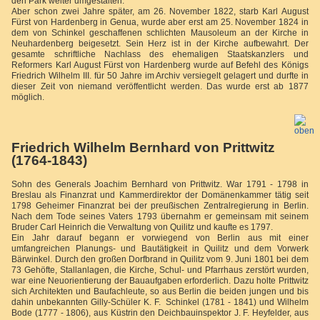
den Park weiter umgestalten.
Aber schon zwei Jahre später, am 26. November 1822, starb Karl August
Fürst von Hardenberg in Genua, wurde aber erst am 25. November 1824 in
dem von Schinkel geschaffenen schlichten Mausoleum an der Kirche in
Neuhardenberg beigesetzt. Sein Herz ist in der Kirche aufbewahrt. Der
gesamte schriftliche Nachlass des ehemaligen Staatskanzlers und
Reformers Karl August Fürst von Hardenberg wurde auf Befehl des Königs
Friedrich Wilhelm III. für 50 Jahre im Archiv versiegelt gelagert und durfte in
dieser Zeit von niemand veröffentlicht werden. Das wurde erst ab 1877
möglich.
Friedrich Wilhelm Bernhard von Prittwitz
(1764-1843)
Sohn des Generals Joachim Bernhard von Prittwitz. War 1791 - 1798 in
Breslau als Finanzrat und Kammerdirektor der Domänenkammer tätig seit
1798 Geheimer Finanzrat bei der preußischen Zentralregierung in Berlin.
Nach dem Tode seines Vaters 1793 übernahm er gemeinsam mit seinem
Bruder Carl Heinrich die Verwaltung von Quilitz und kaufte es 1797.
Ein Jahr darauf begann er vorwiegend von Berlin aus mit einer
umfangreichen Planungs- und Bautätigkeit in Quilitz und dem Vorwerk
Bärwinkel. Durch den großen Dorfbrand in Quilitz vom 9. Juni 1801 bei dem
73 Gehöfte, Stallanlagen, die Kirche, Schul- und Pfarrhaus zerstört wurden,
war eine Neuorientierung der Bauaufgaben erforderlich. Dazu holte Prittwitz
sich Architekten und Baufachleute, so aus Berlin die beiden jungen und bis
dahin unbekannten Gilly-Schüler K. F. Schinkel (1781 - 1841) und Wilhelm
Bode (1777 - 1806), aus Küstrin den Deichbauinspektor J. F. Heyfelder, aus