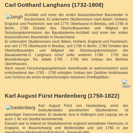
Carl Gotthard Langhans (1732-1808)
Architekt und einer der ersten klassizistischen Baumeister in
Deutschland. Er unternahm Studienreisen nach Italien, Holland,
England und Frankreich, war seit 1775 Oberbaurat in Breslau, seit 1786 in
Berlin, 1788 Direktor des Oberhofbauamtes und Mitglied der
Gründungskommission der Bauakademie.Architekt und einer der ersten
klassizistischen Baumeister in Deutschland.
Er unternahm Studienreisen nach Italien, Holland, England und Frankreich,
war seit 1775 Oberbaurat in Breslau, seit 1786 in Berlin, 1788 Direktor des
Oberhofbauamtes und Mitglied der Gründungskommission der
Bauakademie.G. Langhans schuf unter anderen 1788 - 1791 das
Brandenburger Tor, leitete 1785 - 1795 den Umbau des Berliner
Opernhauses.
Nach neuen Forschungsergebnissen beeinflusste er wahrscheinlich auch
entscheidend den 1785 - 1790 erfolgten Umbau des Quilitzer Amtshauses
zum Schloss als einen eingeschossigen massiven Dreiflügelbau .
Karl August Fürst Hardenberg (1750-1822)
Karl August Fürst von Hardenberg, einer der
bedeutendsten preußischen Staatsmänner, ist
gebürtiger Hannoveraner. Er studierte Jura in Göttingen und Leipzig, wo er
auch J. W. von Goethe kennenlernte.
Danach war er leitend im Staatsdienst im englisch verwalteten Hannover, in
England, in Braunschweig und Wolfenbüttel und seit 1790 in der
preußischen Markgrafschaft Ansbach - Bayreuth tätig.