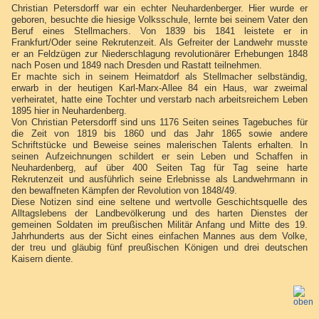
Christian Petersdorff war ein echter Neuhardenberger. Hier wurde er
geboren, besuchte die hiesige Volksschule, lernte bei seinem Vater den
Beruf eines Stellmachers. Von 1839 bis 1841 leistete er in
Frankfurt/Oder seine Rekrutenzeit. Als Gefreiter der Landwehr musste
er an Feldzügen zur Niederschlagung revolutionärer Erhebungen 1848
nach Posen und 1849 nach Dresden und Rastatt teilnehmen.
Er machte sich in seinem Heimatdorf als Stellmacher selbständig,
erwarb in der heutigen Karl-Marx-Allee 84 ein Haus, war zweimal
verheiratet, hatte eine Tochter und verstarb nach arbeitsreichem Leben
1895 hier in Neuhardenberg.
Von Christian Petersdorff sind uns 1176 Seiten seines Tagebuches für
die Zeit von 1819 bis 1860 und das Jahr 1865 sowie andere
Schriftstücke und Beweise seines malerischen Talents erhalten. In
seinen Aufzeichnungen schildert er sein Leben und Schaffen in
Neuhardenberg, auf über 400 Seiten Tag für Tag seine harte
Rekrutenzeit und ausführlich seine Erlebnisse als Landwehrmann in
den bewaffneten Kämpfen der Revolution von 1848/49.
Diese Notizen sind eine seltene und wertvolle Geschichtsquelle des
Alltagslebens der Landbevölkerung und des harten Dienstes der
gemeinen Soldaten im preußischen Militär Anfang und Mitte des 19.
Jahrhunderts aus der Sicht eines einfachen Mannes aus dem Volke,
der treu und gläubig fünf preußischen Königen und drei deutschen
Kaisern diente.