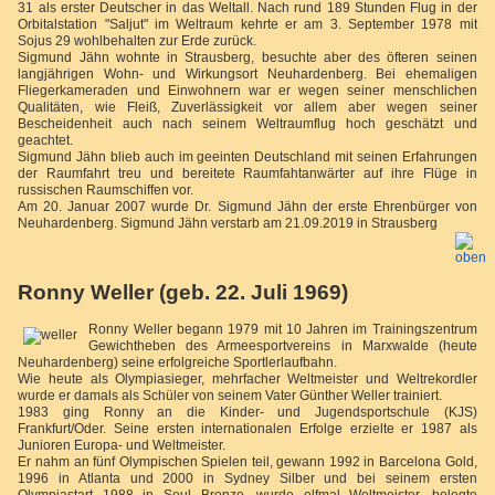
31 als erster Deutscher in das Weltall. Nach rund 189 Stunden Flug in der
Orbitalstation "Saljut" im Weltraum kehrte er am 3. September 1978 mit
Sojus 29 wohlbehalten zur Erde zurück.
Sigmund Jähn wohnte
in Strausberg, besuchte aber des öfteren seinen
langjährigen Wohn- und Wirkungsort Neuhardenberg. Bei ehemaligen
Fliegerkameraden und Einwohnern war er wegen seiner menschlichen
Qualitäten, wie Fleiß, Zuverlässigkeit vor allem aber wegen seiner
Bescheidenheit auch nach seinem Weltraumflug hoch geschätzt und
geachtet.
Sigmund Jähn blieb auch im geeinten Deutschland mit seinen Erfahrungen
der Raumfahrt treu und bereitete Raumfahtanwärter auf ihre Flüge in
russischen Raumschiffen vor.
Am 20. Januar 2007 wurde Dr. Sigmund Jähn der erste Ehrenbürger von
Neuhardenberg. Sigmund Jähn verstarb am 21.09.2019 in Strausberg
Ronny Weller (geb. 22. Juli 1969)
Ronny Weller begann 1979 mit 10 Jahren im Trainingszentrum
Gewichtheben des Armeesportvereins in Marxwalde (heute
Neuhardenberg) seine erfolgreiche Sportlerlaufbahn.
Wie heute als Olympiasieger, mehrfacher Weltmeister und Weltrekordler
wurde er damals als Schüler von seinem Vater Günther Weller trainiert.
1983 ging Ronny an die Kinder- und Jugendsportschule (KJS)
Frankfurt/Oder. Seine ersten internationalen Erfolge erzielte er 1987 als
Junioren Europa- und Weltmeister.
Er nahm an fünf Olympischen Spielen teil, gewann 1992 in Barcelona Gold,
1996 in Atlanta und 2000 in Sydney Silber und bei seinem ersten