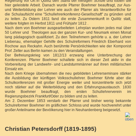
Regierung vor Ort in Quilitz den Stand der hiesigen Schule und lobten die
hier geleistete Arbeit. Danach wurde Pfarrer Boehmer beauftragt, zur Aus-
und Weiterbildung der Lehrer wie auch der Pfarrer als Verantwortliche für
die Schulaufsicht eine "Schullehrerkonferenz-Gesellschaft" zu gründen und
zu leiten. Zu Ostern 1811 fand die erste Zusammenkunft in Quilitz statt,
weitere folgten im Herbst 1811 und Frühjahr 1812 .
Nach dem von Boehmer ausgearbeiteten Lehrplan wurden jedes mal über
50 Lehrer und Theologen aus der ganzen Kur- und Neumark einen Monat
lang pädagogisch qualifiziert. Zu den Teilnehmern gehörte u. a. der Lehrer
Liebenau, ehemaliger Gehilfe des Schulreformers Friedrich Eberhard von
Rochow aus Reckahn. Auch berühmte Persönlichkeiten wie der Komponist
Prof. Zelter aus Berlin kamen zu den Veranstaltungen.
Der Befreiungskrieg von 1812/13 erzwang eine Unterbrechung der
Konferenzen. Pfarrer Boehmer schaltete sich in dieser Zeit aktiv in die
Vorbereitung der Landwehr- und Landsturmmänner auf ihren militärischen
Einsatz ein.
Nach dem Kriege übernahmen die neu gebildeten Lehrerseminare stärker
die Ausbildung der künftigen Volksschullehrer. Boehmer führte aber die
Schulkonferenzen mit großer Energie weiter und konzentrierte sich jetzt
noch stärker auf die Weiterbildung und den Erfahrungsaustausch. 1830
wurde Boehmer beauftragt, den ersten Schullehrerverein im
Regierungsbezirk Frankfurt/Oder zu bilden und zu leiten.
Am 2. Dezember 1853 verstarb der Pfarrer und bisher wenig bekannte
Schulreformer Boehmer im gräflichen Schloss und wurde hochverehrt unter
großer Anteilname der Bevölkerung hier in Neuhardenberg beigesetzt.
Christian Petersdorff (1819-1895)