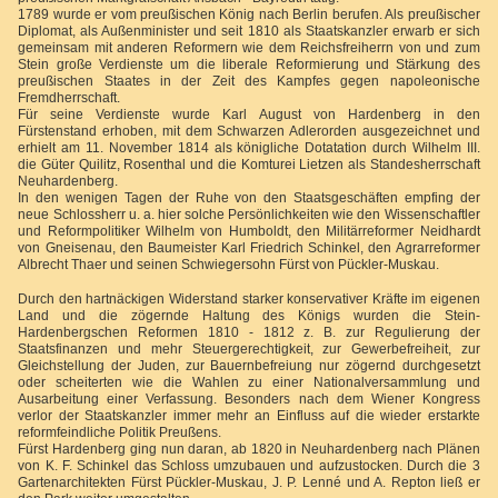
1789 wurde er vom preußischen König nach Berlin berufen. Als preußischer
Diplomat, als Außenminister und seit 1810 als Staatskanzler erwarb er sich
gemeinsam mit anderen Reformern wie dem Reichsfreiherrn von und zum
Stein große Verdienste um die liberale Reformierung und Stärkung des
preußischen Staates in der Zeit des Kampfes gegen napoleonische
Fremdherrschaft.
Für seine Verdienste wurde Karl August von Hardenberg in den
Fürstenstand erhoben, mit dem Schwarzen Adlerorden ausgezeichnet und
erhielt am 11. November 1814 als königliche Dotatation durch Wilhelm III.
die Güter Quilitz, Rosenthal und die Komturei Lietzen als Standesherrschaft
Neuhardenberg.
In den wenigen Tagen der Ruhe von den Staatsgeschäften empfing der
neue Schlossherr u. a. hier solche Persönlichkeiten wie den Wissenschaftler
und Reformpolitiker Wilhelm von Humboldt, den Militärreformer Neidhardt
von Gneisenau, den Baumeister Karl Friedrich Schinkel, den Agrarreformer
Albrecht Thaer und seinen Schwiegersohn Fürst von Pückler-Muskau.
Durch den hartnäckigen Widerstand starker konservativer Kräfte im eigenen
Land und die zögernde Haltung des Königs wurden die Stein-
Hardenbergschen Reformen 1810 - 1812 z. B. zur Regulierung der
Staatsfinanzen und mehr Steuergerechtigkeit, zur Gewerbefreiheit, zur
Gleichstellung der Juden, zur Bauernbefreiung nur zögernd durchgesetzt
oder scheiterten wie die Wahlen zu einer Nationalversammlung und
Ausarbeitung einer Verfassung. Besonders nach dem Wiener Kongress
verlor der Staatskanzler immer mehr an Einfluss auf die wieder erstarkte
reformfeindliche Politik Preußens.
Fürst Hardenberg ging nun daran, ab 1820 in Neuhardenberg nach Plänen
von K. F. Schinkel das Schloss umzubauen und aufzustocken. Durch die 3
Gartenarchitekten Fürst Pückler-Muskau, J. P. Lenné und A. Repton ließ er