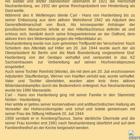
Als siebter und letzter Standesherr übernahm er 1921 die Herrschaft
Neuhardenberg, wo 1932 der greise Reichspräsident von Hindenburg als
Gast weilte.
Während des II. Weltkrieges diente Carl - Hans von Hardenberg bis zu
seiner Entlassung aus dem aktiven Wehrdienst 1942 als Adjutant des
Generalfeldmarschall von Bock. Als konsequenter Anhänger der
preußischen Monarchie lehnte er den Hitlerfaschismus definitiv ab und
schloss sich, bestärkt durch seine Kriegserlebnisse an der Ostfront, dem
aktiven Kern des Widerstands gegen die Hitlerdiktatur an.
Neuhardenberg wurde nun zum geheimen Treffpunkt der Verschwörer. Nach
Scheitern des Attentats auf Hitler am 20. Juli 1944 wurde auch der als
Oberpräsident für Berlin und die Mark Brandenburg vorgesehene Graf
Hardenberg von der Gestapo verhaftet und verwundet in das KZ
Sachsenhausen zur Vorbereitung auf seinen Hochverratsprozess
eingeliefert.
Auch seine Tochter Reinhild (Wonte), die mit dem am 20. Juli erschossenen
Adjutanten Stauffenbergs, Werner von Haeften verlobt war, wurde verhaftet.
Vater und Tochter überlebten, wurden aber trotz ihres aktiven
Widerstandskampfes durch die Bodenreform enteignet. Aus Neuhardenberg
wurde bis 1990 Marxwalde.
Carl - Hans von Hardenberg ging mit seiner Familie in den Stammsitz
Nörten - Hardenberg.
Hier wirkte er getreu seiner konservativen und antifaschistischen Haltung als
Verwalter der Hohenzollerngüter und schuf und leitete gemeinsam mit
seiner Frau die Stiftung Hilfswerk 20. Juli 1944
1958 verstarb er in Kronberg/Taunus. Seine sterbliche Überreste und die
seiner Frau konnten erst 1991 nach Neuhardenberg überführt und auf dem
Familienfriedhof an der Kirche beigesetzt werden.