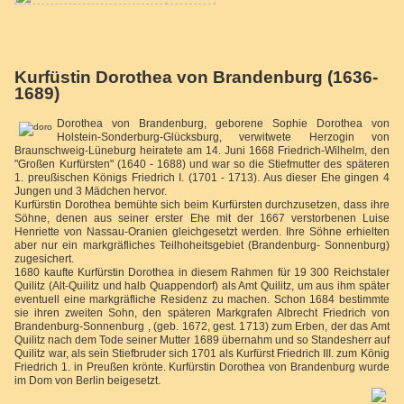
Kurfüstin Dorothea von Brandenburg (1636-
1689)
Dorothea von Brandenburg, geborene Sophie Dorothea von
Holstein-Sonderburg-Glücksburg, verwitwete Herzogin von
Braunschweig-Lüneburg heiratete am 14. Juni 1668 Friedrich-Wilhelm, den
"Großen Kurfürsten" (1640 - 1688) und war so die Stiefmutter des späteren
1. preußischen Königs Friedrich I. (1701 - 1713). Aus dieser Ehe gingen 4
Jungen und 3 Mädchen hervor.
Kurfürstin Dorothea bemühte sich beim Kurfürsten durchzusetzen, dass ihre
Söhne, denen aus seiner erster Ehe mit der 1667 verstorbenen Luise
Henriette von Nassau-Oranien gleichgesetzt werden. Ihre Söhne erhielten
aber nur ein markgräfliches Teilhoheitsgebiet (Brandenburg- Sonnenburg)
zugesichert.
1680 kaufte Kurfürstin Dorothea in diesem Rahmen für 19 300 Reichstaler
Quilitz (Alt-Quilitz und halb Quappendorf) als Amt Quilitz, um aus ihm später
eventuell eine markgräfliche Residenz zu machen. Schon 1684 bestimmte
sie ihren zweiten Sohn, den späteren Markgrafen Albrecht Friedrich von
Brandenburg-Sonnenburg , (geb. 1672, gest. 1713) zum Erben, der das Amt
Quilitz nach dem Tode seiner Mutter 1689 übernahm und so Standesherr auf
Quilitz war, als sein Stiefbruder sich 1701 als Kurfürst Friedrich III. zum König
Friedrich 1. in Preußen krönte. Kurfürstin Dorothea von Brandenburg wurde
im Dom von Berlin beigesetzt.