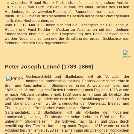
im väterlichen Erbgut Branitz Parklandschaften nach englischem Vorbild.
1817 - 1826 war Fürst Pückler - Muskau mit einer Tochter des Fürsten
Hardenberg, der verwitweten Reichsgräfin Pappenheim verheiratet.
Allein 1821/22 hielt er sich siebenmal zu Besuch bei seinem Schwiegervater
im Schloss Neuhardenberg auf.
Vom 10. - 12. Mai 1822 trafen sich dort die Gartengestalter J. P. Lenné, A.
Repton und Fürst Pückler - Muskau zu Absprachen mit dem dortigen
Standesherrn über die weitere Umgestaltung des Parks. Pückler selbst
werden Neuanpflanzungen und die Schaffung der großen Sichtachse vom
Schloss durch den Park zugeschrieben.
Peter Joseph Lenné (1789-1866)
Gartenarchitekt und Stadtplaner; gilt als Vorläufer der
modernen Landschaftsgestaltung. Er absolvierte seine Lehre in
Brühl und Paris, unternahm Studienreisen in die Schweiz, nach Italien und
1822 durch Vermittlung des Fürsten Hardenberg nach England. 1816 wurde
er nach Potsdam berufen, erhielt 1828 seine Ernennung als Direktor der
Königlichen Gärten, gründete die erste höhere Ausbildungsstätte für Gärtner
und Gartenarchitekten, wurde Ehrendoktor der Universität Breslau und
Ehrenmitglied der Preußischen Akademie der Künste.
Gartenarchitekt und Stadtplaner; gilt als Vorläufer der modernen
Landschaftsgestaltung. Er absolvierte seine Lehre in Brühl und Paris,
unternahm Studienreisen in die Schweiz, nach Italien und 1822 durch
Vermittlung des Fürsten Hardenberg nach England. 1816 wurde er nach
Potsdam berufen, erhielt 1828 seine Ernennung als Direktor der Königlichen