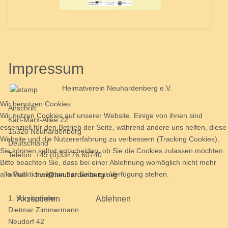
Impressum
Heimatverein Neuhardenberg e.V.
Wir benutzen Cookies
Anschrift:
Wir nutzen Cookies auf unserer Website. Einige von ihnen sind
Karl-Marx-Allee 22
essenziell für den Betrieb der Seite, während andere uns helfen, diese
15320 Neuhardenberg
Website und die Nutzererfahrung zu verbessern (Tracking Cookies).
Deutschland
Sie können selbst entscheiden, ob Sie die Cookies zulassen möchten.
Telefon: +49 (0)33476 60740
Bitte beachten Sie, dass bei einer Ablehnung womöglich nicht mehr
alle Funktionalitäten der Seite zur Verfügung stehen.
eMail:
hvn@
neuhardenberg.org
1. Vorsitzender
Akzeptieren
Ablehnen
Dietmar Zimmermann
Neudorf 42