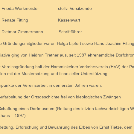
da Werkmeister stellv. Vorsitzende
ate Fitting Kassenwart
mar Zimmermann Schriftführer
e Gründungsmitglieder waren Helga Lipfert sowie Hans-Joachim Fittin
itiative ging von Heidrun Tretner aus, seit 1987 ehrenamtliche Dorfch
r Vereinsgründung half der Hamminkelner Verkehrsverein (HVV) der P
len mit der Mustersatzung und finanzieller Unterstützung.
punkte der Vereinsarbeit in den ersten Jahren waren:
rbeitung der Ortsgeschichte frei von ideologischen Zwängen
ffung eines Dorfmuseum (Rettung des letzten fachwerksichtigen 
haus – 1997)
ung, Erforschung und Bewahrung des Erbes von Ernst Tietze, dem la