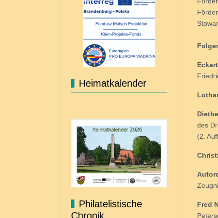
Förder
Förder
Stowar
Folge
Eckar
Friedr
Heimatkalender
Lotha
Dietb
des Dr
(2. Au
Chris
Autore
Zeugni
Philatelistische
Fred 
Chronik
Peters