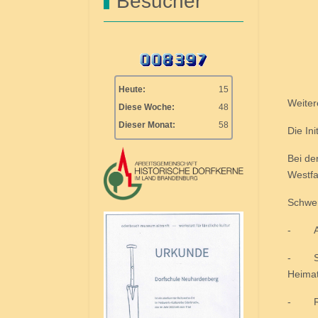
Besucher
Frie
Ren
Diet
Heute:
15
Weiter
Diese Woche:
48
Dieser Monat:
58
Die In
Bei de
Westfa
Schwer
- Aufa
- Scha
Heimat
- Rett