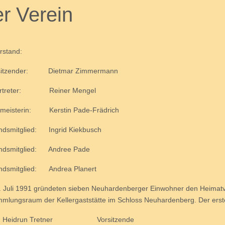
r Verein
rstand:
LABEL
rsitzender: Dietmar Zimmermann
vertreter: Reiner Mengel
zmeisterin: Kerstin Pade-Frädrich
ndsmitglied: Ingrid Kiekbusch
andsmitglied: Andree Pade
ndsmitglied: Andrea Planert
 Juli 1991 gründeten sieben Neuhardenberger Einwohner den Heimatv
mlungsraum der Kellergaststätte im Schloss Neuhardenberg. Der erst
drun Tretner Vorsitzende