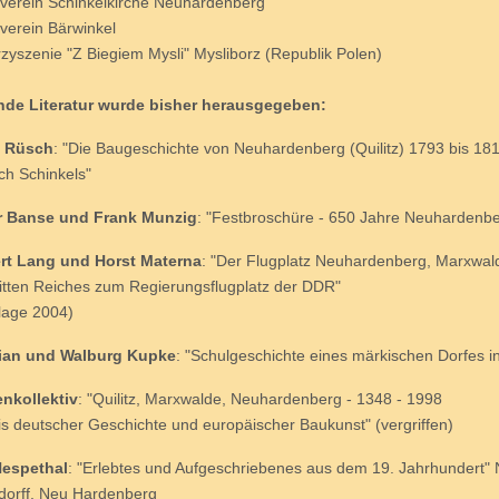
verein Schinkelkirche Neuhardenberg
verein Bärwinkel
zyszenie "Z Biegiem Mysli" Mysliborz (Republik Polen)
nde Literatur wurde bisher herausgegeben:
t Rüsch
: "Die Baugeschichte von Neuhardenberg (Quilitz) 1793 bis 1
ich Schinkels"
r Banse und Frank Munzig
: "Festbroschüre - 650 Jahre Neuhardenbe
ert Lang und Horst Materna
: "Der Flugplatz Neuhardenberg, Marxwa
itten Reiches zum Regierungsflugplatz der DDR"
flage 2004)
tian und Walburg Kupke
: "Schulgeschichte eines märkischen Dorfes in 
nkollektiv
: "Quilitz, Marxwalde, Neuhardenberg - 1348 - 1998
s deutscher Geschichte und europäischer Baukunst" (vergriffen)
Nespethal
: "Erlebtes und Aufgeschriebenes aus dem 19. Jahrhundert"
dorff, Neu Hardenberg