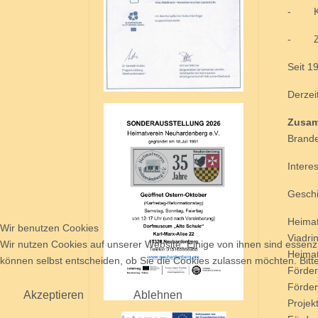
- Koo
- Zus
Seit 1
Derzei
Zusam
Brande
Intere
Geschi
Heimat
Wir benutzen Cookies
Viadri
Wir nutzen Cookies auf unserer Website. Einige von ihnen sind essenzi
Heimat
können selbst entscheiden, ob Sie die Cookies zulassen möchten. Bitte
Förder
Förder
Akzeptieren
Ablehnen
Projek