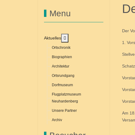
De
Menu
Der Vo
MOD_MENU_TOGGLE_SUBMENU_
Aktuelles
1. Vo
Ortschronik
Stell
Biographien
Schat
Architektur
Ortsrundgang
Vorsta
Dorfmuseum
Vorst
Flugplatzmuseum
Vorsta
Neuhardenberg
Unsere Partner
Am 18.
Versam
Archiv
Hei