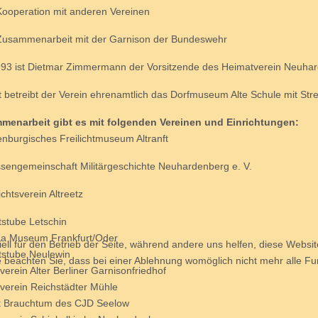
peration mit anderen Vereinen
ammenarbeit mit der Garnison der Bundeswehr
993 ist Dietmar Zimmermann der Vorsitzende des Heimatverein Neuhar
t betreibt der Verein ehrenamtlich das Dorfmuseum Alte Schule mit Str
menarbeit gibt es mit folgenden Vereinen und Einrichtungen:
nburgisches Freilichtmuseum Altranft
ssengemeinschaft Militärgeschichte Neuhardenberg e. V.
chtsverein Altreetz
stube Letschin
na Museum Frankfurt/Oder
ell für den Betrieb der Seite, während andere uns helfen, diese Websi
stube Neulewin
 beachten Sie, dass bei einer Ablehnung womöglich nicht mehr alle Fun
verein Alter Berliner Garnisonfriedhof
verein Reichstädter Mühle
t Brauchtum des CJD Seelow