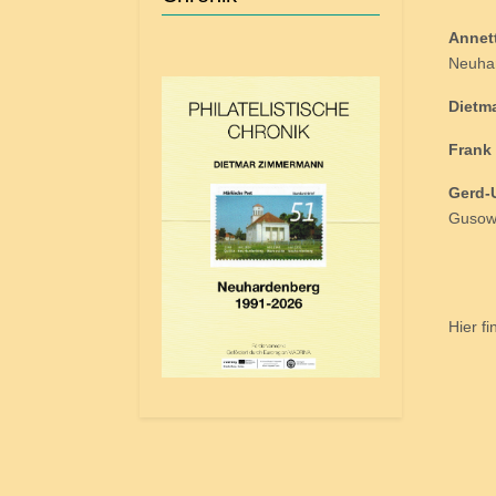
Annet
Neuhar
Dietm
Frank
Gerd-U
Gusow,
Hier f