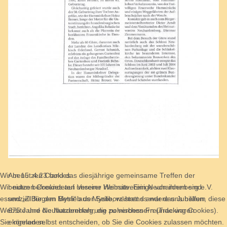
Wir benutzen Cookies
Am 15. 4.23 fand das diesjährige gemeinsame Treffen der
Wir nutzen Cookies auf unserer Website. Einige von ihnen sind
beiden befreundeten Vereine Heimatverein Neuhardenberg e.V.
essenziell für den Betrieb der Seite, während andere uns helfen, diese
und „Z Biegem Mysli“ aus Mysliborz statt.ss war das Jubiläum
Website und die Nutzererfahrung zu verbessern (Tracking Cookies).
675 Jahre Neuhardenberg, die polnischen Freunde waren
Sie können selbst entscheiden, ob Sie die Cookies zulassen möchten.
eingeladen.