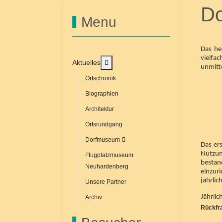
D
Menu
Das he
vielfa
MOD_MENU_TOGGLE_SUBMENU_
Aktuelles
unmitt
Ortschronik
Biographien
Architektur
Ortsrundgang
Dorfmuseum
Das er
Nutzun
Flugplatzmuseum
bestan
Neuhardenberg
einzur
jährli
Unsere Partner
Jährlic
Archiv
Rückfra