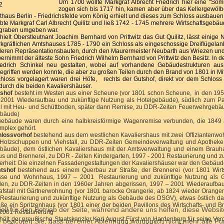
Um 1700 wollte Markgraf Albrecht Friedrich hier eine "Som
zogen sich bis 1717 hin, kamen aber über das Kellergewölbe
thaus Berlin - Friedrichsfelde vom König erhielt und dieses zum Schloss ausbauen
bte Markgraf Carl Albrecht Quilitz und ließ 1742 - 1745 mehrere Wirtschaftsgeb
graben umgeben war.
hielt Oberstleutnant Joachim Bernhard von Prittwitz das Gut Quilitz, lässt eini
kgräflichen Amtshauses 1785 - 1790 ein Schloss als eingeschossige Dreiflügelan
eren Repräsentationsbauten, durch den Maurermeister Neubarth aus Wriezen und
ernimmt der älteste Sohn Friedrich Wilhelm Bernhard von Prittwitz den Besitz. In 
iedrich Schinkel neu gestalten, wobei auf vorhandene Gebäudestrukturen aus 
egriffen werden konnte, die aber zu großen Teilen durch den Brand von 1801 in M
loss vorgelagert waren drei Höfe, rechts der Gutshof, direkt vor dem Schloss de
 durch die beiden Kavaliershäuser.
shof
besteht im Westen aus einer Scheune (vor 1801 schon Scheune, in den 19
2001 Wiederaufbau und zukünftige Nutzung als Hotelgebäude), südlich zum Par
ll mit Heu- und Schüttboden, später dann Remise, zu DDR-Zeiten Feuerwehrgebäu
ebäude)
ebäude waren durch eine halbkreisförmige Wagenremise verbunden, die 1849 
mplex gehört.
lossvorhof
bestehend aus dem westlichen Kavaliershaus mit zwei Offiziantenwoh
Holzschuppen und Viehstall, zu DDR-Zeiten Gemeindeverwaltung und Apotheke
bäude), dem östlichen Kavaliershaus mit der Amtsverwaltung und einem Brauh
s und Brennerei, zu DDR - Zeiten Kindergarten, 1997 - 2001 Restaurierung und 
rheit: Die einzelnen Fassadengestaltungen der Kavaliershäuser war den Gebäude
tshof
bestehend aus einem Querbau zur Straße, der Brennerei (vor 1801 Wirts
se und Wohnhaus, 1997 – 2001 Restaurierung und zukünftige Nutzung als Gast
en, zu DDR-Zeiten in den 1960er Jahren abgerissen, 1997 – 2001 Wiederaufbau 
afstall mit Gärtnerwohnung (vor 1801 barocke Orangerie, ab 1824 wieder Oranger
Restaurierung und zukünftige Nutzung als Gebäude des DSGV), etwas östlich da
aße ein Spritzenhaus (vor 1801 einer der beiden Pavillons des Wirtschafts- und
ell für den Betrieb der Seite, während andere uns helfen, diese Websi
2001 Restaurierung
hält der preußische Staatskanzler Karl August Fürst von Hardenberg für seine Ver
 beachten Sie, dass bei einer Ablehnung womöglich nicht mehr alle Fun