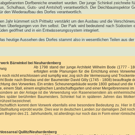
 abgebrannten Dorfbereiche erweitert wurden. Der junge Schinkel zeichnete f
us, Schulhaus, Guts- und Amtshof) verantwortlich. Der Deichbauinspektor Got
ür den Wiederaufbau des Dorfes verantwortlich.
en Jahr kümmert sich Prittwitz verstärkt um den Ausbau und die Verschöner
chen Überlegungen von ihm selbst. Der Park wird bedeutend nach Südosten e
den geöffnet und in ein Entwässerungssystem integriert.
Das heutige Aussehen des Dorfes stammt also in wesentlichen Teilen aus der P
rwerk Bärwinkel bei Neuhardenberg
Ab 1798 stand der junge Architekt Wilhelm Bode (1777 - 180
erfolgten erste Planungen für die Errichtung eines Vorwerke
 noch nicht erschlossen und sumpfig war, zog sich die Vermessung und Trockenle
ht Bode nach Breslau und der Baumeister David Gilly (1745 - 1808) beauftragte de
ichtung des Vorwerkes. Ein erstes Scheunengebäude wurde 1800 gebaut und die
, einem Stall, einem englischen Landschaftsgarten und einer Mergelbrennerei im J
ondere an der Anlage ist die Verwendung von Raseneisenstein als einheimisches
es später berühmten Baumeisters. Schinkel hat in späteren Jahren das Molken
Frühzeit bezeichnet.
tschaftlich kommt dem Vorwerk ebenfalls eine besondere Bedeutung zu. Hier in Bärw
 Stallhaltung erprobt wurde. Dies war in deutschen Landen zur damaligen Zeit noch 
am Beginn des 21. Jahrhunderts, ist allerdings nur noch das in Form einer römisch
lossareal Quilitz/Neuhardenberg