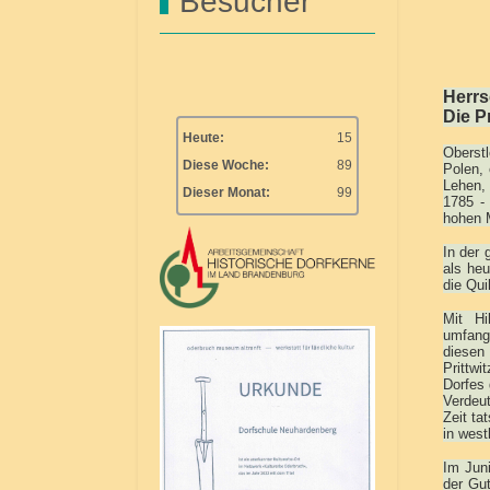
Besucher
Herrs
Die Pr
Heute:
15
Oberstl
Diese Woche:
89
Polen, 
Lehen,
Dieser Monat:
99
1785 -
hohen M
In der 
als heu
die Qui
Mit Hi
umfangr
diesen 
Prittwi
Dorfes 
Verdeut
Zeit ta
in west
Im Juni
der Gu