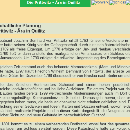
chaftliche Planung:
ittwitz - Ära in Quilitz
eutnant Joachim Bernhard von Prittwitz erhält 1763 für seine Verdienste i
er hatte seinen König vor der Gefangenschaft durch russisch-österreichische 
 1769 als freies Eigengut. Um 1770 erfolgte der Um- und Neubau verschiede
 1790 ließ er dann anstelle des markgräflichen Amtshauses ein Schloss erb
ansarddach. Um 1790 erfolgte die teilweise Umgestaltung des Barockgartens
gleichen Zeit entstand auch das bekannte Marmordenkmal (Mars und Minerva) 
te hatte. 1797 kauft Friedrich Wilhelm Bernhard von Prittwitz, der älteste 
litzer Güter. Im Dezember 1798 übersiedelt er von Breslau nach Berlin um s
lfe des örtlichen Rentmeisters Scheibel und einem hohen persönli
eiche landwirtschaftliche und bauliche Aktivitäten. Ein erstes Projekt war 
Bauten fanden bereits 1799 weitreichende Modernisierungen auch im Dorf Qu
tz eine regelmäßige Korrespondenz mit Scheibel. Daraus geht hervor, dass 
gegeben haben muss, die bedauerlicherweise nicht erhalten geblieben sind. D
lichung seiner Gedanken und Ideen, Karten und Skizzen entwarf, wovon leider
tsächlich realisierte Projekte sind in dieser Karte dargestellt: die Neugestal
licher Richtung und neue Gebäude im herrschaftlichen Gutshof.
 1801 kommt es zu einem verheerenden Dorfbrand, wobei fast das gesamte Al
tsanlagen am Schloss zerstört wurden. Diese Katastrophe hatte zur Folge, 