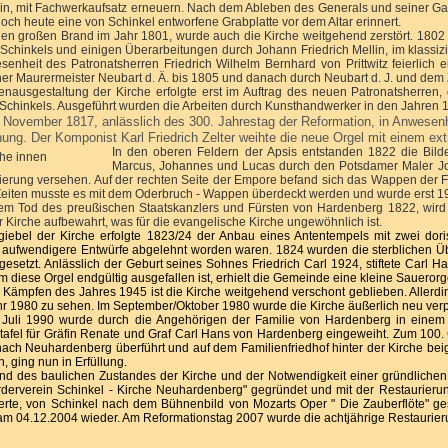
in, mit Fachwerkaufsatz erneuern. Nach dem Ableben des Generals und seiner Gatt
och heute eine von Schinkel entworfene Grabplatte vor dem Altar erinnert.
en großen Brand im Jahr 1801, wurde auch die Kirche weitgehend zerstört. 1802 -
Schinkels und einigen Überarbeitungen durch Johann Friedrich Mellin, im klassi
senheit des Patronatsherren Friedrich Wilhelm Bernhard von Prittwitz feierlich
er Maurermeister Neubart d. Ä. bis 1805 und danach durch Neubart d. J. und dem
enausgestaltung der Kirche erfolgte erst im Auftrag des neuen Patronatsherren
Schinkels. Ausgeführt wurden die Arbeiten durch Kunsthandwerker in den Jahren 
November 1817, anlässlich des 300. Jahrestag der Reformation, in Anwesenhei
ung. Der Komponist Karl Friedrich Zelter weihte die neue Orgel mit einem ex
In den oberen Feldern der Apsis entstanden 1822 die Bild
Marcus, Johannes und Lucas durch den Potsdamer Maler Jose
erung versehen. Auf der rechten Seite der Empore befand sich das Wappen der Fa
eiten musste es mit dem Oderbruch - Wappen überdeckt werden und wurde erst 198
m Tod des preußischen Staatskanzlers und Fürsten von Hardenberg 1822, wird
er Kirche aufbewahrt, was für die evangelische Kirche ungewöhnlich ist.
iebel der Kirche erfolgte 1823/24 der Anbau eines Antentempels mit zwei dor
 aufwendigere Entwürfe abgelehnt worden waren. 1824 wurden die sterblichen Ü
gesetzt. Anlässlich der Geburt seines Sohnes Friedrich Carl 1924, stiftete Carl
diese Orgel endgültig ausgefallen ist, erhielt die Gemeinde eine kleine Sauerorgel,
 Kämpfen des Jahres 1945 ist die Kirche weitgehend verschont geblieben. Allerd
r 1980 zu sehen. Im September/Oktober 1980 wurde die Kirche äußerlich neu verpu
Juli 1990 wurde durch die Angehörigen der Familie von Hardenberg in einem Fe
afel für Gräfin Renate und Graf Carl Hans von Hardenberg eingeweiht. Zum 100.
ach Neuhardenberg überführt und auf dem Familienfriedhof hinter der Kirche beig
, ging nun in Erfüllung.
nd des baulichen Zustandes der Kirche und der Notwendigkeit einer gründliche
rderverein Schinkel - Kirche Neuhardenberg" gegründet und mit der Restaurier
ierte, von Schinkel nach dem Bühnenbild von Mozarts Oper " Die Zauberflöte" g
 am 04.12.2004 wieder. Am Reformationstag 2007 wurde die achtjährige Restaurier