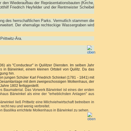
ür den Wiederaufbau der Repräsentationsbauten (Kirche,
thilf Friedrich Heyfelder und der Rentmeister Scheibel
ung des herrschaftlichen Parks. Vermutlich stammen die
rweitert. Der ehemalige rechteckige Wassergraben wird
rittwitz-Ära.
6) als "Conducteur" in Quilitzer Diensten. Im selben Jahr
s in Bärwinkel, einem kleinen Ortsteil von Quilitz. Da das
gung hin.
n jungen Schüler Karl Friedrich Schinkel (1781 - 1841) mit
 Gesamtanlage mit dem zweigeschossigen Molkenhaus, der
ahre 1802 fertiggestellt.
 Baumaterial. Das Vorwerk Bärwinkel ist eines der ersten
haus Bärwinkel als eine der "erheblichsten Anlagen" aus
inkel ließ Prittwitz eine Milchviehwirtschaft betreiben in
recht neu und wenig verbreitet.
en Basilika errichtete Molkenhaus in Bärwinkel zu sehen.