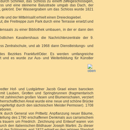
 durch Schinkel, das Schloss zu einem zweigeschossigen,
ss und eine steinerne Balustrade umgab das Dach, der
ren, gekrönt. Der Wassergraben um das Schloss wurde 1821
 und der Mittelrisalit erhielt einen Dreiecksgiebel.
 die Freitreppe zum Park durch eine Terrasse ersetzt und
ensaals zu einer Bibliothek umbauen, in der er dann den
tlichen Kavaliershaus die Nachrichtenzentrale der 9.
ss Zentralschule, und ab 1968 dann Dienstleistungs- und
es Bezirkes Frankfurt/Oder. Es werden umfangreiche
hrt und es wurde zur Aus- und Weiterbildung für Künstler
edter Hof- und Lustgärtner Jacob Grael einen barocken
 mit Lauben, Grotten und Springbrunnen (fragmentarisch
k mit zahlreichen großen Vasen und Blumenschalen, verziert
 herrschaftlichen Areal wurde eine neue und schöne Brücke
gefertigt durch den sächsischen Meister Permoser). 1708
geboren.
k durch General von Prittwitz. Anpflanzung neuer Bäume,
stellung des 1790 erschaffenen Denkmals aus carrarischem
va trauern um Friedrich. Zeichnung und Entwurf waren von
urch den italienischen Bildhauer Joseph Martini. Zu dieser
des Schlosses, erst 1822 erhielt es den jetzigen Standort