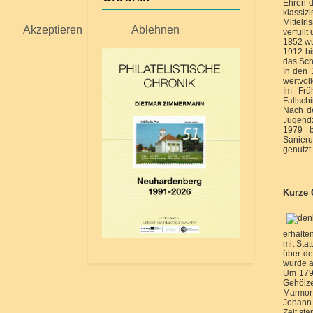
Ehren d
klassi
Mittelr
Akzeptieren
Ablehnen
verfüllt
1852 wu
1912 bi
das Sch
In den 
wertvol
Im Frü
Fallsch
Nach de
Jugend
1979 b
Sanieru
genutzt.
Kurze 
erhalte
mit Sta
über de
wurde a
Um 1790
Gehölze
Marmor 
Johann 
Zeit st