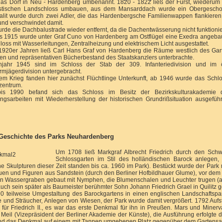
as Dorf in Neu - Hardenberg umbenannt. 1820 - 1822 ließ der Fürst, wiederum
zistischen Landschloss umbauen, aus dem Mansarddach wurde ein Obergescho
isalit wurde durch zwei Adler, die das Hardenbergsche Familienwappen flankie
 und verschwindet damit.
rde die Dachbalustrade wieder entfernt, da die Dachentwässerung nicht funktionierte
s 1915 wurde unter Graf Cuno von Hardenberg am Ostflügel eine Exedra angebaut,
loss mit Wasserleitungen, Zentralheizung und elektrischem Licht ausgestattet.
1920er Jahren ließ Carl Hans Graf von Hardenberg die Räume westlich des Gart
len und repräsentativen Bücherbestand des Staatskanzlers unterbrachte.
hjahr 1945 sind im Schloss der Stab der 309. Infanteriedivision und im ös
irmjägerdivision untergebracht.
m Krieg fanden hier zunächst Flüchtlinge Unterkunft, ab 1946 wurde das Schlo
zentrum.
is 1990 befand sich das Schloss im Besitz der Bezirkskulturakademie d
ngsarbeiten mit Wiederherstellung der historischen Grundrißsituation ausgefü
Geschichte des Parks Neuhardenberg
Um 1708 ließ Markgraf Albrecht Friedrich durch den Schw
Schlossgarten im Stil des holländischen Barock anlegen,
ne Skulpturen dieser Zeit standen bis ca. 1960 im Park). Bestückt wurde der Par
tuen und Figuren aus Sandstein (durch den Berliner Hofbildhauer Glume), vor dem
n Wassergraben gebaut mit Nymphen, die Blumenschalen und Leuchter trugen (an
uch sein später als Baumeister berühmter Sohn Johann Friedrich Grael in Quilitz 
 teilweise Umgestaltung des Barockgartens in einen englischen Landschaftspar
 und Sträucher, Anlegen von Wiesen, der Park wurde damit vergrößert. 1792 Auf
für Friedrich II., es war das erste Denkmal für ihn in Preußen. Mars und Miner
Meil (Vizepräsident der Berliner Akademie der Künste), die Ausführung erfolgte d
and das Denkmal auf einem mit Tannen umgebenen Platz gegenüber dem Gartensaal 