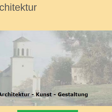
chitektur
LABEL