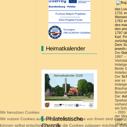
das Lus
1731 er
Wasser
1763 er
des mar
den and
1797 üb
Karl Fr
zurückg
Dem Sch
Heimatkalender
jeweils
Der
Gut
1997 – 
Viehsta
Hotelg
Beide G
Hotelko
Der
Sch
war es 
Hotelge
Brauhau
Besonde
Der
Am
Sparkas
vorhand
ein Sch
Wir benutzen Cookies
– 2001 
der Str
Philatelistische
Wir nutzen Cookies auf unserer Website. Einige von ihnen sind essenzi
1997 – 
1814 er
Chronik
können selbst entscheiden, ob Sie die Cookies zulassen möchten. Bitte