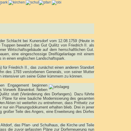
n der Schlacht bei Kunersdorf vom 12.08.1759 (Heute in
Truppen bewahrt.) das Gut Quilitz von Friedrich II. als
ner Wirtschaftsgebäude auf dem herrschaftlichen Gut.
auen, eine eingeschossige Dreiflügelanlage mit einem
 in einen englischen Landschaftspark.
für Friedrich II., das zunächst einen anderen Standort
Sohn des 1793 verstorbenen Generals, von seiner Mutter
ich intensiver um seine Güter kümmern zu können.
chen Engagement beginnen
das Vorwerk Bärwinkel. Neben
ilitz statt (Veränderung des Dorfangers). Dazu führte
es Pläne für eine bauliche Modernisierung des gesamten
en Akten ist weiterhin zu entnehmen, dass Prittwitz zur
 nur ein Planungsdokument erhalten blieb. Drei in jener
tung großer Teile des Angers, eine Erweiterung des Dorfes
tdorf, das Pfarr- und Schulhaus, die Kirche und Teile
dass die zuvor gefassten Pläne zur Dorferneuerung nun