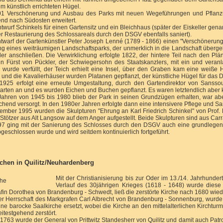
em künstlich errichteten Hügel.
1 Verschönerung und Ausbau des Parks mit neuen Wegeführungen und Pflanzu
nd nach Südosten erweitert.
twurf Schinkels für einen Gartensitz und ein Bleichhaus (später der Eiskeller gena
r Restaurierung des Schlossareals durch den DSGV ebenfalls saniert).
twarf der Gartenkünstler Peter Joseph Lenné (1789 - 1866) einen "Verschönerung
g eines weiträumigen Landschaftsparks, der unmerklich in die Landschaft überge
der anschließen. Die Verwirklichung erfolgte 1822, der hintere Teil nach den Pl
 Fürst von Pückler, der Schwiegersohn des Staatskanzlers, mit ein und vera
 wurde verfüllt, der Teich erhielt eine Insel, über den Graben kam eine weiß
 und die Kavalierhäuser wurden Platanen gepflanzt, der künstliche Hügel für das
1925 erfolgt eine erneute Umgestaltung, durch den Gartendirektor von Sanssou
rten an und es wurden Eichen und Buchen gepflanzt. Es waren letztendlich aber
Jahren von 1945 bis 1980 blieb der Park in seinen Grundzügen erhalten, war abe
chend versorgt. In den 1980er Jahren erfolgte dann eine intensivere Pflege und S
ember 1995 wurden die Skulpturen "Ehrung an Karl Friedrich Schinkel" von Prof.
Stötzer aus Alt Langsow auf dem Anger aufgestellt. Beide Skulpturen sind aus Carr
97 ging mit der Sanierung des Schlosses durch den DSGV auch eine grundlegend
geschlossen wurde und wird seitdem kontinuierlich fortgeführt.
rchen in Quilitz/Neuhardenberg
Mit der Christianisierung bis zur Oder im 13./14. Jahrhundert
Verlauf des 30jährigen Krieges (1618 - 1648) wurde diese K
fin Dorothea von Brandenburg - Schwedt, ließ die zerstörte Kirche nach 1680 wie
er Herrschaft des Markgrafen Carl Albrecht von Brandenburg - Sonnenburg, wurde i
ine barocke Saalkirche ersetzt, wobei die Kirche an den mittelalterlichen Kirch
itestgehend zerstört.
 1763 wurde der General von Prittwitz Standesherr von Quilitz und damit auch Patro