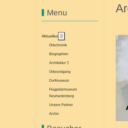
Ar
Menu
MOD_MENU_TOGGLE_SUBMENU_
Aktuelles
Ortschronik
Biographien
Architektur
Ortsrundgang
Dorfmuseum
Flugplatzmuseum
Neuhardenberg
Unsere Partner
Archiv