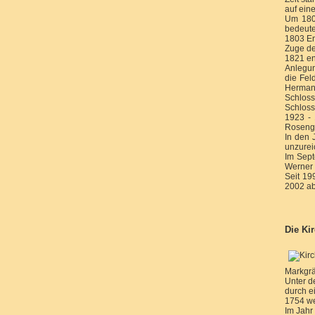
auf ein
Um 180
bedeute
1803 En
Zuge de
1821 en
Anlegun
die Fel
Hermann
Schloss
Schloss
1923 - 
Rosenga
In den 
unzurei
Im Sept
Werner 
Seit 19
2002 ab
Die Ki
Markgrä
Unter d
durch e
1754 we
Im Jahr