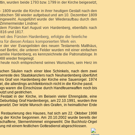
in, wurden beide 1793 bzw. 1799 in der Kirche beigesetzt,
 1809 wurde die Kirche in ihrer heutigen Gestalt nach den
zistischen Stil wieder aufgebaut und am 10. Dezember 1809
 eingeweiht. Ausgeführt wurde der Wiederaufbau durch den
 Zimmermeister Lindner.
, dem Fürsten Karl August von Hardenberg, ebenfalls nach
1816 und 1817.
t des Fürsten Hardenberg, erfolgte die feierliche
tra für diesen Anlass komponierten Werk ein.
er der vier Evangelisten des neuen Testaments Matthäus,
f Bertini, die unteren Felder wurden mit einer einfachen
milie Hardenberg, es kennzeichnete die Patronatsloge. In
8 wieder freigelegt.
 heute noch entsprechend seines Wunsches, sein Herz im
ischen Säulen nach einer Idee Schinkels, nach dem zwei
berreste des Staatskanzlers nach Neuhardenberg überführt
 Hans Graf von Hardenberg der Kirche eine Sauerorgel. 1974
 die allerdings architektonisch nicht in die Kirche passt.
ings waren die Einschüsse durch Handfeuerwaffen noch bis
tzt und gestrichen.
stakt in der Kirche, im Beisein vieler Ehrengäste, eine
 Geburtstag Graf Hardenbergs, am 22.10.1991, wurden ihre
esetzt. Der letzte Wunsch des Grafen, in heimatlicher Erde
n Restaurierung des Hauses, hat sich am 22. Oktober 1998
ung der Kirche begonnen. Am 20.10.2002 wurde bereits der
eschaffene, Sternenhimmel eingeweiht. Die Buchholz-Orgel
ung mit einem festlichen Gottesdienst abgeschlossen.