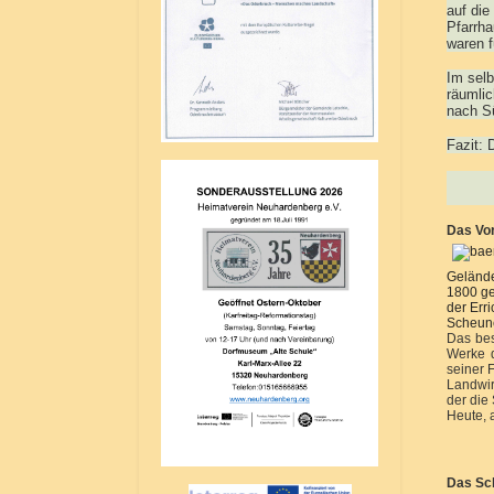
auf die
Pfarrha
waren f
Im selb
räumli
nach Sü
Fazit: 
Das Vo
Gelände
1800 ge
der Err
Scheune
Das bes
Werke d
seiner 
Landwir
der die
Heute, 
Das Sch