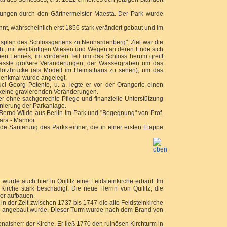
ngen durch den Gärtnermeister Maesta. Der Park wurde
nnt, wahrscheinlich erst 1856 stark verändert gebaut und im
splan des Schlossgartens zu Neuhardenberg". Ziel war die
ht, mit weitläufigen Wiesen und Wegen an deren Ende sich
änen Lennés, im vorderen Teil um das Schloss herum greift
nlasste größere Veränderungen, der Wassergraben um das
e Holzbrücke (als Modell im Heimathaus zu sehen), um das
 Denkmal wurde angelegt.
ci Georg Potente, u. a. legte er vor der Orangerie einen
 keine gravierenden Veränderungen.
r ohne sachgerechte Pflege und finanzielle Unterstützung
anierung der Parkanlage.
 Bernd Wilde aus Berlin im Park und "Begegnung" von Prof.
ara - Marmor.
e Sanierung des Parks einher, die in einer ersten Etappe
 wurde auch hier in Quilitz eine Feldsteinkirche erbaut. Im
irche stark beschädigt. Die neue Herrin von Quilitz, die
der aufbauen.
n der Zeit zwischen 1737 bis 1747 die alte Feldsteinkirche
turm angebaut wurde. Dieser Turm wurde nach dem Brand von
natsherr der Kirche. Er ließ 1770 den ruinösen Kirchturm in