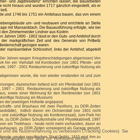
mer- und Jagdresidenz" errichten lassen, die Bauarbeiten
 nicht hinaus und wurden 1717 gänzlich eingestellt, als er
 ließ.
äude und 1746 bis 1751 ein Amtshaus bauen, das von einem
ge Nebengebäude um- und neubauen und errichtete an Stelle
lage mit Mansarddach. Die Bauausführung erfolgte, wie bei
 den Zimmermeister Lindner aus Küstrin
den Jahren 1800 - 1802 lässt er den Guts- und Amtshof durch
der markgräflichen Zeit und des Generals von Prittwitz
itleidenschaft gezogen waren.
r repräsentative Schlosshof, links der Amtshof, abgeteilt
50er Jahren wegen Kriegsbeschädigungen abgerissen) Von
k hin ein Viehstall mit Kornboden (vor 1801 Pferde- und
de, 1997 - 2001 Restaurierung und zukünftige Nutzung als
abgerissen wurde, die nun wieder enstanden ist und zum
nungen, dazwischen befand sich ein Pferdestall (vor 1801
, 1997 – 2001 Restaurierung und zukünftige Nutzung als
aus, sowie einer Wohnung für den Rentmeister (vor 1801
zukünftige Nutzung als Museum)
n der jeweiligen Hofseite angepasst.
chafts- und Brauhaus mit zwei Pavillons, zu DDR-Zeiten
stätte), östlich davon ein Ochsenstall (vor 1801 nicht
und zukünftige Nutzung als Konferenzsaal), zum Park hin
ie, zu DDR-Zeiten Schulturnhalle und Physikkabinett, 1997
von ein Treibhaus - heute nicht mehr vorhanden, davor an
 Brauhauses, zu DDR-Zeiten vorwiegend als Garage genutzt,
te und die Nutzererfahrung zu verbessern (Tracking Cookies). Sie
dienste um den preußischen Staat Quilitz, 1815 wird ihm zu
ktionalitäten der Seite zur Verfügung stehen.