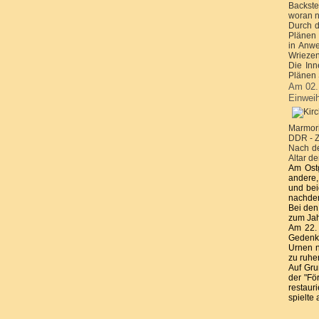
Backste
woran n
Durch d
Plänen 
in Anwe
Wriezen
Die Inn
Plänen 
Am 02. 
Einweih
Marmori
DDR - Z
Nach de
Altar d
Am Ostg
andere,
und bei
nachdem 
Bei den
zum Jah
Am 22. 
Gedenkt
Urnen n
zu ruhen
Auf Gru
der "Fö
restaur
spielte