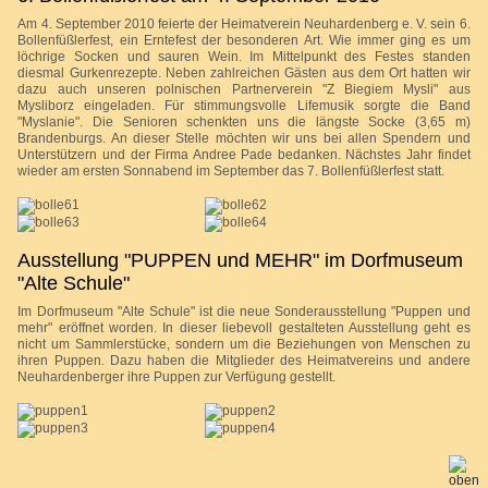
Am 4. September 2010 feierte der Heimatverein Neuhardenberg e. V. sein 6.
Bollenfüßlerfest, ein Erntefest der besonderen Art. Wie immer ging es um
löchrige Socken und sauren Wein. Im Mittelpunkt des Festes standen
diesmal Gurkenrezepte. Neben zahlreichen Gästen aus dem Ort hatten wir
dazu auch unseren polnischen Partnerverein "Z Biegiem Mysli" aus
Mysliborz eingeladen. Für stimmungsvolle Lifemusik sorgte die Band
"Myslanie". Die Senioren schenkten uns die längste Socke (3,65 m)
Brandenburgs. An dieser Stelle möchten wir uns bei allen Spendern und
Unterstützern und der Firma Andree Pade bedanken. Nächstes Jahr findet
wieder am ersten Sonnabend im September das 7. Bollenfüßlerfest statt.
Ausstellung "PUPPEN und MEHR" im Dorfmuseum
"Alte Schule"
Im Dorfmuseum "Alte Schule" ist die neue Sonderausstellung "Puppen und
mehr" eröffnet worden. In dieser liebevoll gestalteten Ausstellung geht es
nicht um Sammlerstücke, sondern um die Beziehungen von Menschen zu
ihren Puppen. Dazu haben die Mitglieder des Heimatvereins und andere
Neuhardenberger ihre Puppen zur Verfügung gestellt.