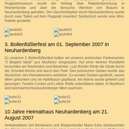
Flugplatzmuseum wurde ein Vortrag über Raketenforschung in
Peenemünde und über die Versuche Wernher von Brauns in
Neuhardenberg gehalten. Der Geschichtspfad durch Neuhardenberg wurde
durch zwei Tafeln auf dem Flugplatz erweitert. Symbolisch wurde eine Mini-
Rakete gestartet.
3. Bollenfüßlerfest am 01. September 2007 in
Neuhardenberg
Zu unserem 3. Bollenfüßlerfest hatten wir unseren polnischen Partnerverein
"Z Biegem Mysli" aus Mysliborz eingeladen. Auf einer kleinen Rundfahrt
besuchten wir Neutrebbin und Bärwinkel. Lutz Richter führte die Gäste durch
die Schinkel-Kirche und durch den Park. Den polnischen Gästen wurde das
Abzeichen des Heimatvereins verliehen. Es wurden Socken gestrickt, saurer
Wein getrunken und ein Apfelbaum gepflanzt. Am Abend wurde gefeiert und
gesungen. Familie Cordes und Lothar Relitz unterstützen dabei. In Mysliborz
wird demnächst Neuhardenberger Wein wachsen.
10 Jahre Heimathaus Neuhardenberg am 21.
August 2007
Amtsdirektorin Grit Brinkmann und Bürgermeister Mario Eska überbrachten