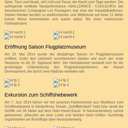
Spiel, Tanz und Musik, mit Licht und Feuer, die Nacht zum Tage werden. Die
aufregende vertikale Tanzperformance »WALLDANCE - COULEURS« der
französischen Compagnie Les Passagers war eine der Hauptattraktionen.
Sieben Artisten tanzten zu elektronischer und Weltmusik auf einer 11 Meter
hohen Wand himmelwärts und waren dabei Teil einer malerischen
Farbexplosion.
Eröffnung Saison Flugplatzmuseum
Am 20. Mai 2014 wurde die diesjährige Saison im Flugplatzmuseum
eröffnet. Unter den zahlreich erschienenen Gästen war auch der erste
Deutsche im All, Dr. Sigmund Jähn. Der Heimatverein bedankt sich für die
großzügige Unterstützung des Flugplatzeigentümers, der Airport
Development, die durch Uwe Hädicke vertreten war.
Exkursion zum Schiffshebewerk
Am 7. Juni 2014 fuhren wir mit unserem Partnerverein aus Mysliborz zum
Schiffshebewerk in Niederfinow. Dieser „Schifffahrstuhl“ hebt bzw. senkt die
Schiffe um 36 Meter auf dem Oder-Havel-Kanal. In Neuhardenberg zurück
gekommen, pflanzten wir eine Linde und feierten beim Grillen. Kurzfristig
organisierten wir Rundflüge über Neuhardenberg.