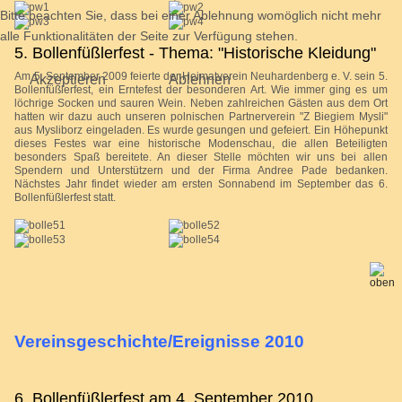
Bitte beachten Sie, dass bei einer Ablehnung womöglich nicht mehr
alle Funktionalitäten der Seite zur Verfügung stehen.
5. Bollenfüßlerfest - Thema: "Historische Kleidung"
Am 5. September 2009 feierte der Heimatverein Neuhardenberg e. V. sein 5.
Akzeptieren
Ablehnen
Bollenfüßlerfest, ein Erntefest der besonderen Art. Wie immer ging es um
löchrige Socken und sauren Wein. Neben zahlreichen Gästen aus dem Ort
hatten wir dazu auch unseren polnischen Partnerverein "Z Biegiem Mysli"
aus Mysliborz eingeladen. Es wurde gesungen und gefeiert. Ein Höhepunkt
dieses Festes war eine historische Modenschau, die allen Beteiligten
besonders Spaß bereitete. An dieser Stelle möchten wir uns bei allen
Spendern und Unterstützern und der Firma Andree Pade bedanken.
Nächstes Jahr findet wieder am ersten Sonnabend im September das 6.
Bollenfüßlerfest statt.
Vereinsgeschichte/Ereignisse 2010
6. Bollenfüßlerfest am 4. September 2010