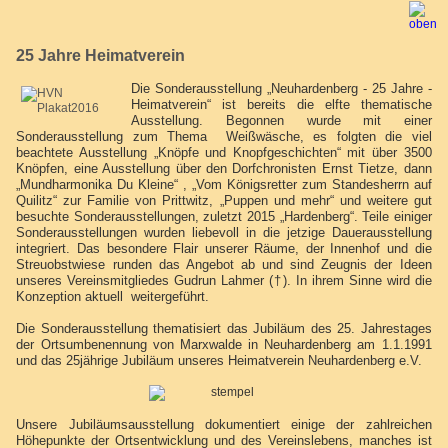
25 Jahre Heimatverein
Die Sonderausstellung „Neuhardenberg - 25 Jahre -
Heimatverein“ ist bereits die elfte thematische
Ausstellung. Begonnen wurde mit einer
Sonderausstellung zum Thema Weißwäsche, es folgten die viel
beachtete Ausstellung „Knöpfe und Knopfgeschichten“ mit über 3500
Knöpfen, eine Ausstellung über den Dorfchronisten Ernst Tietze, dann
„Mundharmonika Du Kleine“ , „Vom Königsretter zum Standesherrn auf
Quilitz“ zur Familie von Prittwitz, „Puppen und mehr“ und weitere gut
besuchte Sonderausstellungen, zuletzt 2015 „Hardenberg“. Teile einiger
Sonderausstellungen wurden liebevoll in die jetzige Dauerausstellung
integriert. Das besondere Flair unserer Räume, der Innenhof und die
Streuobstwiese runden das Angebot ab und sind Zeugnis der Ideen
unseres Vereinsmitgliedes Gudrun Lahmer (†). In ihrem Sinne wird die
Konzeption aktuell weitergeführt.
Die Sonderausstellung thematisiert das Jubiläum des 25. Jahrestages
der Ortsumbenennung von Marxwalde in Neuhardenberg am 1.1.1991
und das 25jährige Jubiläum unseres Heimatverein Neuhardenberg e.V.
Unsere Jubiläumsausstellung dokumentiert einige der zahlreichen
Höhepunkte der Ortsentwicklung und des Vereinslebens, manches ist