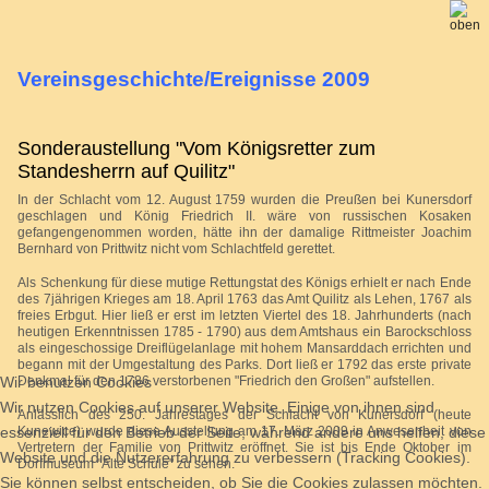
Vereinsgeschichte/Ereignisse 2009
Sonderaustellung "Vom Königsretter zum
Standesherrn auf Quilitz"
In der Schlacht vom 12. August 1759 wurden die Preußen bei Kunersdorf
geschlagen und König Friedrich II. wäre von russischen Kosaken
gefangengenommen worden, hätte ihn der damalige Rittmeister Joachim
Bernhard von Prittwitz nicht vom Schlachtfeld gerettet.
Als Schenkung für diese mutige Rettungstat des Königs erhielt er nach Ende
des 7jährigen Krieges am 18. April 1763 das Amt Quilitz als Lehen, 1767 als
freies Erbgut. Hier ließ er erst im letzten Viertel des 18. Jahrhunderts (nach
heutigen Erkenntnissen 1785 - 1790) aus dem Amtshaus ein Barockschloss
als eingeschossige Dreiflügelanlage mit hohem Mansarddach errichten und
begann mit der Umgestaltung des Parks. Dort ließ er 1792 das erste private
Wir benutzen Cookies
Denkmal für den 1786 verstorbenen "Friedrich den Großen" aufstellen.
Wir nutzen Cookies auf unserer Website. Einige von ihnen sind
Anlässlich des 250. Jahrestages der Schlacht von Kunersdorf (heute
essenziell für den Betrieb der Seite, während andere uns helfen, diese
Kunewice) wurde diese Ausstellung am 17. März 2009 in Anwesenheit von
Vertretern der Familie von Prittwitz eröffnet. Sie ist bis Ende Oktober im
Website und die Nutzererfahrung zu verbessern (Tracking Cookies).
Dorfmuseum "Alte Schule" zu sehen.
Sie können selbst entscheiden, ob Sie die Cookies zulassen möchten.