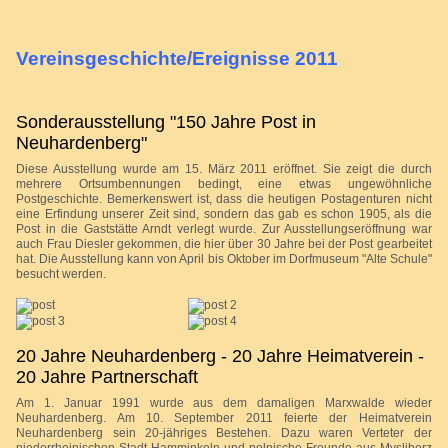
Vereinsgeschichte/Ereignisse 2011
Sonderausstellung "150 Jahre Post in
Neuhardenberg"
Diese Ausstellung wurde am 15. März 2011 eröffnet. Sie zeigt die durch
mehrere Ortsumbennungen bedingt, eine etwas ungewöhnliche
Postgeschichte. Bemerkenswert ist, dass die heutigen Postagenturen nicht
eine Erfindung unserer Zeit sind, sondern das gab es schon 1905, als die
Post in die Gaststätte Arndt verlegt wurde. Zur Ausstellungseröffnung war
auch Frau Diesler gekommen, die hier über 30 Jahre bei der Post gearbeitet
hat. Die Ausstellung kann von April bis Oktober im Dorfmuseum "Alte Schule"
besucht werden.
20 Jahre Neuhardenberg - 20 Jahre Heimatverein -
20 Jahre Partnerschaft
Am 1. Januar 1991 wurde aus dem damaligen Marxwalde wieder
Neuhardenberg. Am 10. September 2011 feierte der Heimatverein
Neuhardenberg sein 20-jähriges Bestehen. Dazu waren Verteter der
niederrheinischen Stadt Hamminkeln und polnische Freunde aus Mysliborz