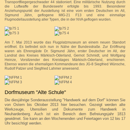
Transportfliegergeschwader 44 stationiert. Eine militärische Nutzung durch
die Luftwaffe der Bundeswehr erfolgte bis 1993. Besonderer
Anziehungspunkt der Ausstellung ist eine vom ersten Deutschen im All,
Sigmund Jähn, geflogene MIG-21 F13 und eine einmalige
Flugmodellausstellung aller Typen, die in der NVA geflogen wurden.
Am 7. Mai 2013 wurde das Flugplatzmuseum an einem neuen Standort
eröffnet. Es befindet sich nun in Nähe der Bundesstraße. Zur Eröffnung
waren als Ehrengäste Dr. Sigmund Jähn, erster Deutscher im All, der
Landrat des Kreises Märkisch-Oderland, Gernot Schmidt, und Wolfgang
Heinze, Vorsitzender des Kreistages Märkisch-Oderland, erschienen.
Ebenso waren die ehemaligen Kommandeure des JG-8 Siegfried Wünsche,
Rudolf Patzer und Siegfried Lahmer anwesend.
Dorfmuseum "Alte Schule"
Die diesjährige Sonderausstellung "Handwerk auf dem Dorf" können Sie
von Ostern bis Oktober 2013 hier besuchen. Gezeigt werden alte
Werkzeuge, Utensilien und Dokumente zum Handwerk in
Neuhardenberg. Auch ist ein Bereich dem Befreiungsjahr 1813
gewidmet. Sie kann an den Wochenenden und Feiertagen von 12 bis 17
Uhr besichtigt werden.