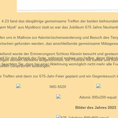
 4.23 fand das diesjährige gemeinsame Treffen der beiden befreunde
gem Mysli“ aus Mysliborz statt.ss war das Jubiläum 675 Jahre Neuhar
afen uns in Mallnow zur Adonisröschenwanderung und Besuch des Tierp
röschen gefunden werden, das anschließende gemeinsame Mittagesse
ießend wurde der Erinnerungsort Schloss Klessin besucht und gestaunt,
ell für den Betrieb der Seite, während andere uns helfen, diese Websi
ungen wurden dankend aufgenommen, ein Picknick mit Kaffee und Kuchen
 beachten Sie, dass bei einer Ablehnung womöglich nicht mehr alle Fun
duellen Gesprächen ausklingen.
e Treffen sind dann zur 675-Jahr-Feier geplant und ein Gegenbesuch i
Bilder des Jahres 2023