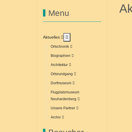
Ak
Menu
MOD_MENU_TOGGLE_SUBMEN
Aktuelles
Ortschronik
Biographien
Architektur
Ortsrundgang
Dorfmuseum
Flugplatzmuseum
Neuhardenberg
Unsere Partner
Archiv