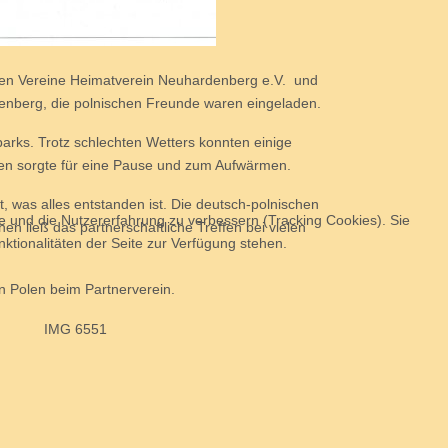
ten Vereine Heimatverein Neuhardenberg e.V. und
denberg, die polnischen Freunde waren eingeladen.
arks. Trotz schlechten Wetters konnten einige
n sorgte für eine Pause und zum Aufwärmen.
 was alles entstanden ist. Die deutsch-polnischen
te und die Nutzererfahrung zu verbessern (Tracking Cookies). Sie
 ließ das partnerschaftliche Treffen bei vielen
ktionalitäten der Seite zur Verfügung stehen.
n Polen beim Partnerverein.